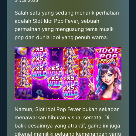
04/28/2026
Salah satu yang sedang menarik perhatian
adalah Slot Idol Pop Fever, sebuah
permainan yang mengusung tema musik
pop dan dunia idol yang penuh warna.
Namun, Slot Idol Pop Fever bukan sekadar
menawarkan hiburan visual semata. Di
balik desainnya yang atraktif, game ini juga
dikenal memiliki peluang kemenangan yang