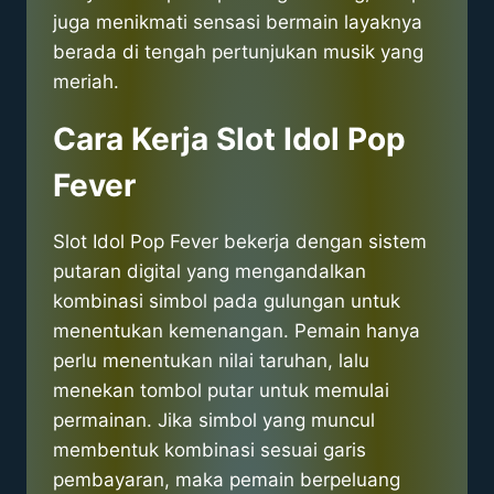
juga menikmati sensasi bermain layaknya
berada di tengah pertunjukan musik yang
meriah.
Cara Kerja Slot Idol Pop
Fever
Slot Idol Pop Fever bekerja dengan sistem
putaran digital yang mengandalkan
kombinasi simbol pada gulungan untuk
menentukan kemenangan. Pemain hanya
perlu menentukan nilai taruhan, lalu
menekan tombol putar untuk memulai
permainan. Jika simbol yang muncul
membentuk kombinasi sesuai garis
pembayaran, maka pemain berpeluang