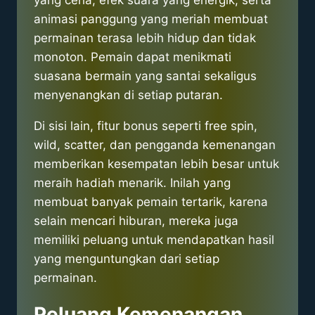
yang ceria, efek suara yang energik, serta
animasi panggung yang meriah membuat
permainan terasa lebih hidup dan tidak
monoton. Pemain dapat menikmati
suasana bermain yang santai sekaligus
menyenangkan di setiap putaran.
Di sisi lain, fitur bonus seperti free spin,
wild, scatter, dan pengganda kemenangan
memberikan kesempatan lebih besar untuk
meraih hadiah menarik. Inilah yang
membuat banyak pemain tertarik, karena
selain mencari hiburan, mereka juga
memiliki peluang untuk mendapatkan hasil
yang menguntungkan dari setiap
permainan.
Peluang Kemenangan