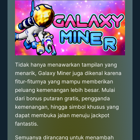
Tidak hanya menawarkan tampilan yang
menarik, Galaxy Miner juga dikenal karena
fitur-fiturnya yang mampu memberikan
peluang kemenangan lebih besar. Mulai
dari bonus putaran gratis, pengganda
kemenangan, hingga simbol khusus yang
dapat membuka jalan menuju jackpot
fantastis.
Semuanya dirancang untuk menambah