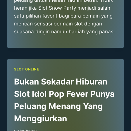
heran jika Slot Snow Party menjadi salah
satu pilihan favorit bagi para pemain yang
mencari sensasi bermain slot dengan
suasana dingin namun hadiah yang panas.
SLOT ONLINE
Bukan Sekadar Hiburan
Slot Idol Pop Fever Punya
Peluang Menang Yang
Menggiurkan