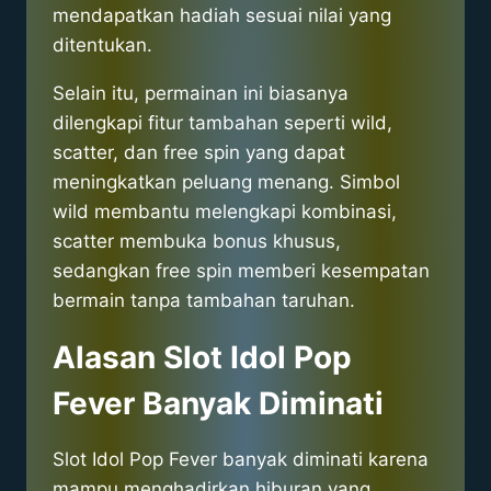
mendapatkan hadiah sesuai nilai yang
ditentukan.
Selain itu, permainan ini biasanya
dilengkapi fitur tambahan seperti wild,
scatter, dan free spin yang dapat
meningkatkan peluang menang. Simbol
wild membantu melengkapi kombinasi,
scatter membuka bonus khusus,
sedangkan free spin memberi kesempatan
bermain tanpa tambahan taruhan.
Alasan Slot Idol Pop
Fever Banyak Diminati
Slot Idol Pop Fever banyak diminati karena
mampu menghadirkan hiburan yang