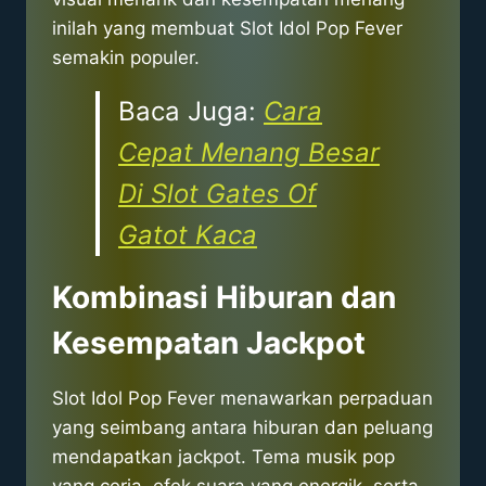
inilah yang membuat Slot Idol Pop Fever
semakin populer.
Baca Juga:
Cara
Cepat Menang Besar
Di Slot Gates Of
Gatot Kaca
Kombinasi Hiburan dan
Kesempatan Jackpot
Slot Idol Pop Fever menawarkan perpaduan
yang seimbang antara hiburan dan peluang
mendapatkan jackpot. Tema musik pop