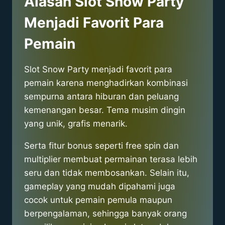
Alasan Slot Snow Party
Menjadi Favorit Para
Pemain
Slot Snow Party menjadi favorit para
pemain karena menghadirkan kombinasi
sempurna antara hiburan dan peluang
kemenangan besar. Tema musim dingin
yang unik, grafis menarik.
Serta fitur bonus seperti free spin dan
multiplier membuat permainan terasa lebih
seru dan tidak membosankan. Selain itu,
gameplay yang mudah dipahami juga
cocok untuk pemain pemula maupun
berpengalaman, sehingga banyak orang