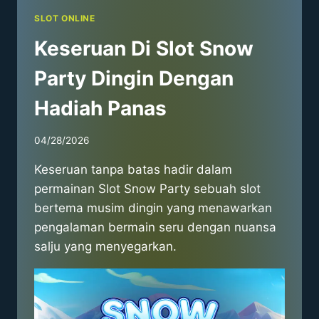
SLOT ONLINE
Keseruan Di Slot Snow
Party Dingin Dengan
Hadiah Panas
04/28/2026
Keseruan tanpa batas hadir dalam
permainan Slot Snow Party sebuah slot
bertema musim dingin yang menawarkan
pengalaman bermain seru dengan nuansa
salju yang menyegarkan.