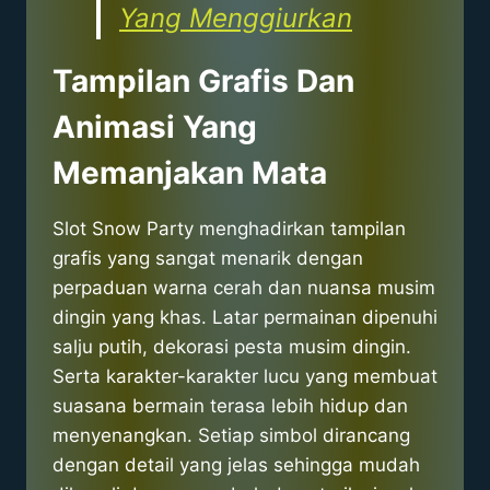
Yang Menggiurkan
Tampilan Grafis Dan
Animasi Yang
Memanjakan Mata
Slot Snow Party menghadirkan tampilan
grafis yang sangat menarik dengan
perpaduan warna cerah dan nuansa musim
dingin yang khas. Latar permainan dipenuhi
salju putih, dekorasi pesta musim dingin.
Serta karakter-karakter lucu yang membuat
suasana bermain terasa lebih hidup dan
menyenangkan. Setiap simbol dirancang
dengan detail yang jelas sehingga mudah