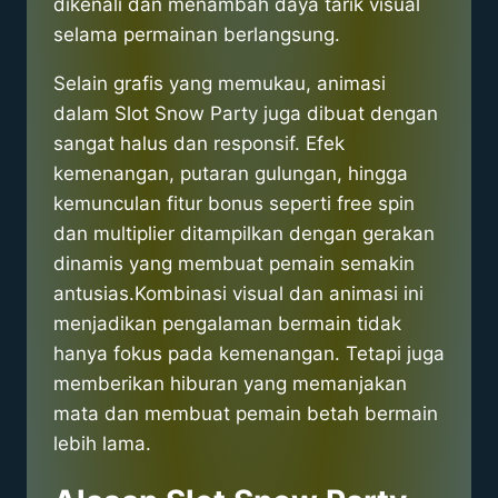
dikenali dan menambah daya tarik visual
selama permainan berlangsung.
Selain grafis yang memukau, animasi
dalam Slot Snow Party juga dibuat dengan
sangat halus dan responsif. Efek
kemenangan, putaran gulungan, hingga
kemunculan fitur bonus seperti free spin
dan multiplier ditampilkan dengan gerakan
dinamis yang membuat pemain semakin
antusias.Kombinasi visual dan animasi ini
menjadikan pengalaman bermain tidak
hanya fokus pada kemenangan. Tetapi juga
memberikan hiburan yang memanjakan
mata dan membuat pemain betah bermain
lebih lama.