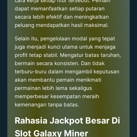
cara kerja setiap fitur tersebut. Pemain
dapat memanfaatkan setiap putaran
secara lebih efektif dan meningkatkan
peluang mendapatkan hasil maksimal.
Selain itu, pengelolaan modal yang tepat
juga menjadi kunci utama untuk menjaga
profit tetap stabil. Mengatur batas taruhan,
bermain secara konsisten. Dan tidak
terburu-buru dalam mengambil keputusan
akan membantu pemain menikmati
permainan lebih lama sekaligus
memperbesar kesempatan meraih
kemenangan tanpa batas.
Rahasia Jackpot Besar Di
Slot Galaxy Miner