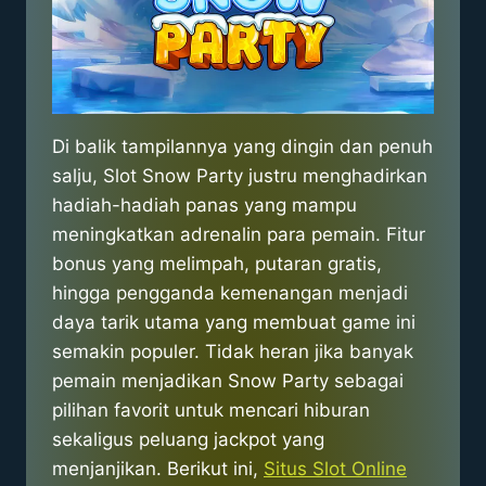
Di balik tampilannya yang dingin dan penuh
salju, Slot Snow Party justru menghadirkan
hadiah-hadiah panas yang mampu
meningkatkan adrenalin para pemain. Fitur
bonus yang melimpah, putaran gratis,
hingga pengganda kemenangan menjadi
daya tarik utama yang membuat game ini
semakin populer. Tidak heran jika banyak
pemain menjadikan Snow Party sebagai
pilihan favorit untuk mencari hiburan
sekaligus peluang jackpot yang
menjanjikan. Berikut ini,
Situs Slot Online