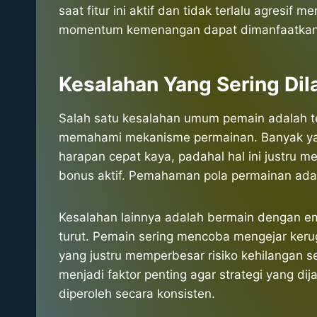
saat fitur ini aktif dan tidak terlalu agresif
momentum kemenangan dapat dimanfaatkan s
Kesalahan Yang Sering Di
Salah satu kesalahan umum pemain adalah t
memahami mekanisme permainan. Banyak ya
harapan cepat kaya, padahal hal ini justru m
bonus aktif. Pemahaman pola permainan ada
Kesalahan lainnya adalah bermain dengan em
turut. Pemain sering mencoba mengejar keru
yang justru memperbesar risiko kehilangan se
menjadi faktor penting agar strategi yang di
diperoleh secara konsisten.