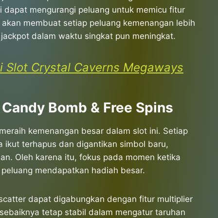
ni dapat mengurangi peluang untuk memicu fitur
in akan membuat setiap peluang kemenangan lebih
jackpot dalam waktu singkat pun meningkat.
di Slot Crystal Caverns Megaways
 Candy Bomb & Free Spins
meraih kemenangan besar dalam slot ini. Setiap
a ikut terhapus dan digantikan simbol baru,
. Oleh karena itu, fokus pada momen ketika
n peluang mendapatkan hadiah besar.
 scatter dapat digabungkan dengan fitur multiplier
baiknya tetap stabil dalam mengatur taruhan