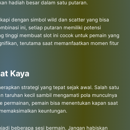
an hadiah besar dalam satu putaran.
gkapi dengan simbol wild dan scatter yang bisa
mbinasi ini, setiap putaran memiliki potensi
ng tinggi membuat slot ini cocok untuk pemain yang
ignifikan, terutama saat memanfaatkan momen fitur
at Kaya
erapkan strategi yang tepat sejak awal. Salah satu
gan taruhan kecil sambil mengamati pola munculnya
 permainan, pemain bisa menentukan kapan saat
n memaksimalkan keuntungan.
njadi beberapa sesi bermain. Jangan habiskan