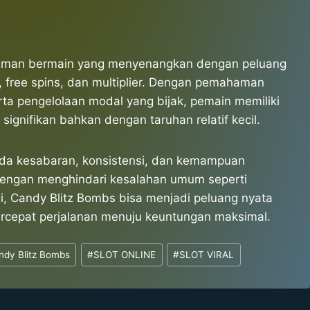
man bermain yang menyenangkan dengan peluang
 free spins, dan multiplier. Dengan pemahaman
erta pengelolaan modal yang bijak, pemain memiliki
gnifikan bahkan dengan taruhan relatif kecil.
pada kesabaran, konsistensi, dan kemampuan
 Dengan menghindari kesalahan umum seperti
i, Candy Blitz Bombs bisa menjadi peluang nyata
cepat perjalanan menuju keuntungan maksimal.
ndy Blitz Bombs
#
SLOT ONLINE
#
SLOT VIRAL