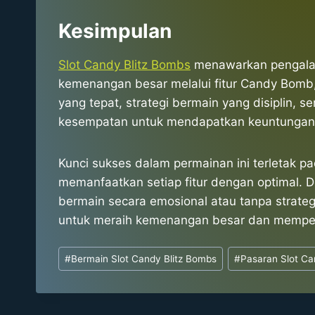
Kesimpulan
Slot Candy Blitz Bombs
menawarkan pengala
kemenangan besar melalui fitur Candy Bomb,
yang tepat, strategi bermain yang disiplin, s
kesempatan untuk mendapatkan keuntungan si
Kunci sukses dalam permainan ini terletak 
memanfaatkan setiap fitur dengan optimal.
bermain secara emosional atau tanpa strateg
untuk meraih kemenangan besar dan memper
Post
#
Bermain Slot Candy Blitz Bombs
#
Pasaran Slot Ca
Tags: