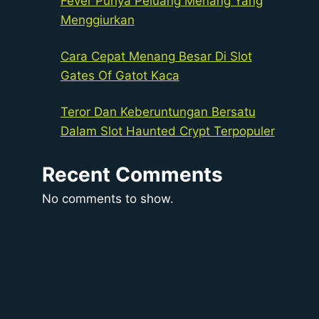
Fever Punya Peluang Menang Yang
Menggiurkan
Cara Cepat Menang Besar Di Slot
Gates Of Gatot Kaca
Teror Dan Keberuntungan Bersatu
Dalam Slot Haunted Crypt Terpopuler
Recent Comments
No comments to show.