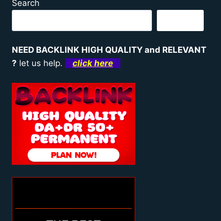
Search
Search
NEED BACKLINK HIGH QUALITY and RELEVANT
?
let us help.
click here