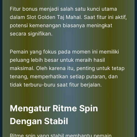
Fitur bonus menjadi salah satu kunci utama
dalam Slot Golden Taj Mahal. Saat fitur ini aktif,
potensi kemenangan biasanya meningkat
secara signifikan.
Pemain yang fokus pada momen ini memiliki
peluang lebih besar untuk meraih hasil
maksimal. Oleh karena itu, penting untuk tetap
tenang, memperhatikan setiap putaran, dan
tidak terburu-buru saat fitur berjalan.
Mengatur Ritme Spin
Dengan Stabil
Ritme spin yang stabil membantu pemain