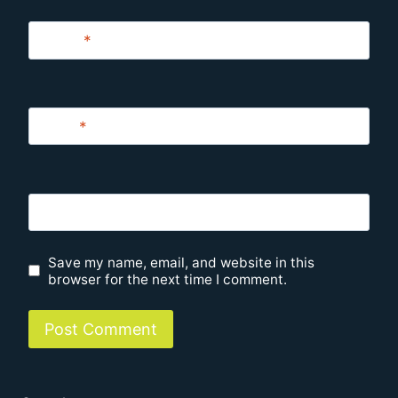
Name
*
Email
*
Website
Save my name, email, and website in this
browser for the next time I comment.