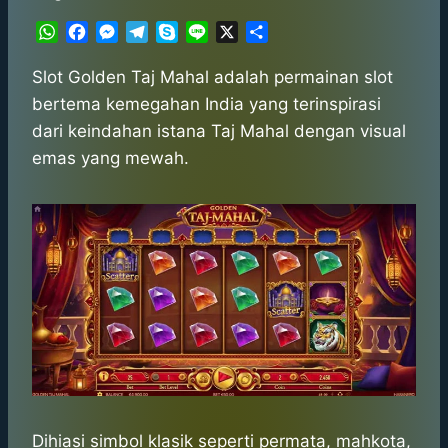
W
F
M
T
S
L
X
S
h
a
e
e
k
i
h
a
c
s
l
y
n
a
Slot Golden Taj Mahal adalah permainan slot
t
e
s
e
p
e
r
bertema kemegahan India yang terinspirasi
s
b
e
g
e
e
dari keindahan istana Taj Mahal dengan visual
A
o
n
r
emas yang mewah.
p
o
g
a
p
k
e
m
r
Dihiasi simbol klasik seperti permata, mahkota,