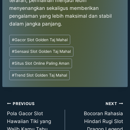
terarah, permainan menjadi lebih
menyenangkan sekaligus memberikan
pengalaman yang lebih maksimal dan stabil
dalam jangka panjang.
Post
#
Gacor Slot Golden Taj Mahal
Tags:
#
Sensasi Slot Golden Taj Mahal
#
Situs Slot Online Paling Aman
#
Trend Slot Golden Taj Mahal
Post
PREVIOUS
NEXT
Pola Gacor Slot
Bocoran Rahasia
navigation
Hawaiian Tiki yang
Hindari Rugi Slot
Wajib Kamu Tahu
Dragon Legend