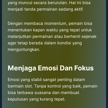
yang muncul secara berurutan. Hal ini bisa
menjadi tanda permainan sedang aktif.
Dengan membaca momentum, pemain bisa
menentukan kapan waktu yang tepat untuk
melanjutkan permainan atau berhenti sejenak
agar tetap berada dalam kondisi yang
menguntungkan.
Menjaga Emosi Dan Fokus
Emosi yang stabil sangat penting dalam
bermain slot. Tanpa kontrol yang baik, pemain
bisa terbawa suasana dan membuat
keputusan yang kurang tepat.