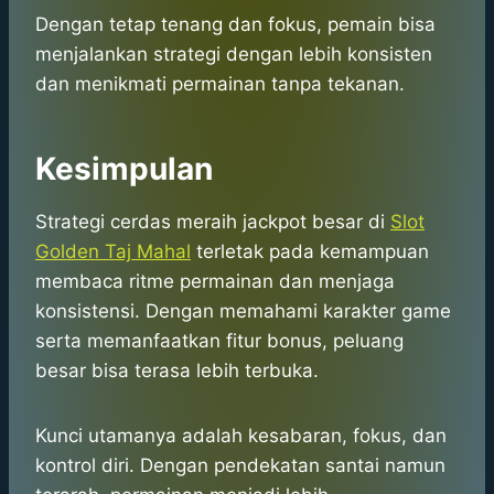
Dengan tetap tenang dan fokus, pemain bisa
menjalankan strategi dengan lebih konsisten
dan menikmati permainan tanpa tekanan.
Kesimpulan
Strategi cerdas meraih jackpot besar di
Slot
Golden Taj Mahal
terletak pada kemampuan
membaca ritme permainan dan menjaga
konsistensi. Dengan memahami karakter game
serta memanfaatkan fitur bonus, peluang
besar bisa terasa lebih terbuka.
Kunci utamanya adalah kesabaran, fokus, dan
kontrol diri. Dengan pendekatan santai namun