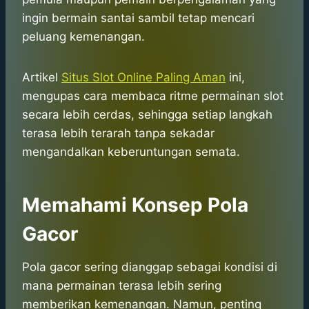
ingin bermain santai sambil tetap mencari
peluang kemenangan.
Artikel
Situs Slot Online Paling Aman
ini,
mengupas cara membaca ritme permainan slot
secara lebih cerdas, sehingga setiap langkah
terasa lebih terarah tanpa sekadar
mengandalkan keberuntungan semata.
Memahami Konsep Pola
Gacor
Pola gacor sering dianggap sebagai kondisi di
mana permainan terasa lebih sering
memberikan kemenangan. Namun, penting