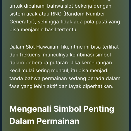
untuk dipahami bahwa slot bekerja dengan
sistem acak atau RNG (Random Number
Generator), sehingga tidak ada pola pasti yang
bisa menjamin hasil tertentu.
Dalam Slot Hawaiian Tiki, ritme ini bisa terlihat
dari frekuensi munculnya kombinasi simbol
dalam beberapa putaran. Jika kemenangan
kecil mulai sering muncul, itu bisa menjadi
tanda bahwa permainan sedang berada dalam
fase yang lebih aktif dan layak diperhatikan.
Mengenali Simbol Penting
Dalam Permainan