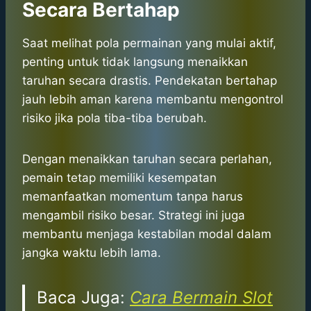
Secara Bertahap
Saat melihat pola permainan yang mulai aktif,
penting untuk tidak langsung menaikkan
taruhan secara drastis. Pendekatan bertahap
jauh lebih aman karena membantu mengontrol
risiko jika pola tiba-tiba berubah.
Dengan menaikkan taruhan secara perlahan,
pemain tetap memiliki kesempatan
memanfaatkan momentum tanpa harus
mengambil risiko besar. Strategi ini juga
membantu menjaga kestabilan modal dalam
jangka waktu lebih lama.
Baca Juga:
Cara Bermain Slot