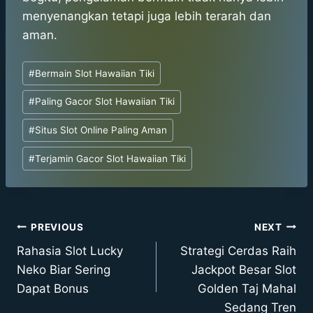
menyenangkan tetapi juga lebih terarah dan
aman.
Post
#
Bermain Slot Hawaiian Tiki
Tags:
#
Paling Gacor Slot Hawaiian Tiki
#
Situs Slot Online Paling Aman
#
Terjamin Gacor Slot Hawaiian Tiki
Post
PREVIOUS
NEXT
Rahasia Slot Lucky
Strategi Cerdas Raih
navigation
Neko Biar Sering
Jackpot Besar Slot
Dapat Bonus
Golden Taj Mahal
Sedang Tren