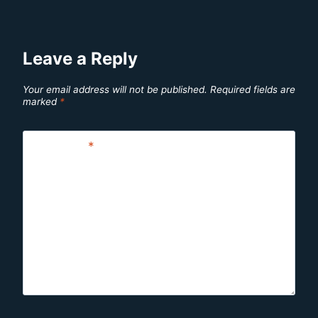
Leave a Reply
Your email address will not be published.
Required fields are
marked
*
Comment
*