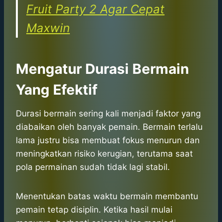
Fruit Party 2 Agar Cepat
Maxwin
Mengatur Durasi Bermain
Yang Efektif
Durasi bermain sering kali menjadi faktor yang
diabaikan oleh banyak pemain. Bermain terlalu
lama justru bisa membuat fokus menurun dan
meningkatkan risiko kerugian, terutama saat
pola permainan sudah tidak lagi stabil.
Menentukan batas waktu bermain membantu
pemain tetap disiplin. Ketika hasil mulai