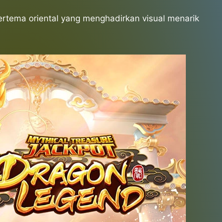
ertema oriental yang menghadirkan visual menarik