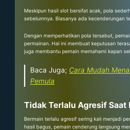
Meskipun hasil slot bersifat acak, pola sede
sebelumnya. Biasanya ada kecenderungan ter
Dengan memperhatikan pola tersebut, pemai
permainan. Hal ini membuat keputusan terasa 
juga membantu pemain memahami kapan seba
Baca Juga;
Cara Mudah Menang
Pemula
Tidak Terlalu Agresif Saat
Bermain terlalu agresif sering kali menjadi 
hasil bagus, pemain cenderung langsung men