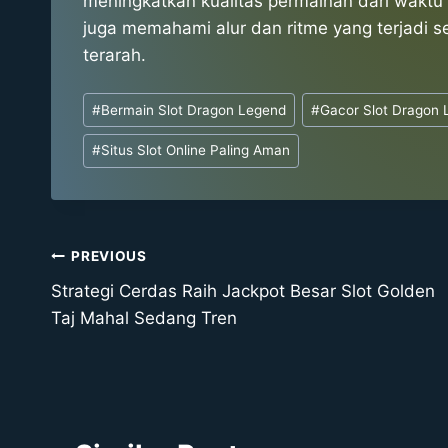
meningkatkan kualitas permainan dari waktu 
juga memahami alur dan ritme yang terjadi s
terarah.
Post
#
Bermain Slot Dragon Legend
#
Gacor Slot Dragon
Tags:
#
Situs Slot Online Paling Aman
Post
PREVIOUS
Strategi Cerdas Raih Jackpot Besar Slot Golden
navigation
Taj Mahal Sedang Tren