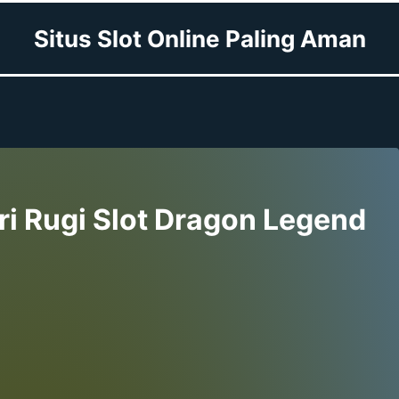
Situs Slot Online Paling Aman
i Rugi Slot Dragon Legend