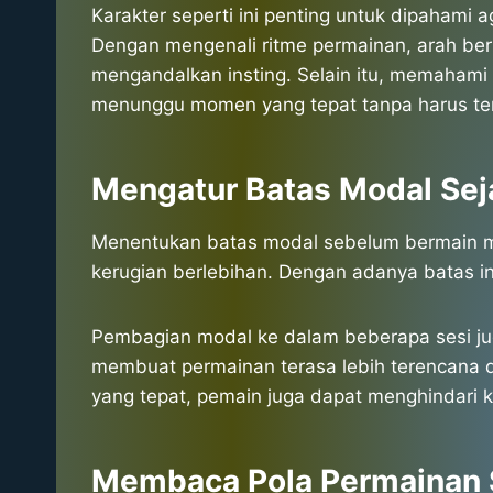
Karakter seperti ini penting untuk dipahami
Dengan mengenali ritme permainan, arah berm
mengandalkan insting. Selain itu, memahami
menunggu momen yang tepat tanpa harus te
Mengatur Batas Modal Sej
Menentukan batas modal sebelum bermain m
kerugian berlebihan. Dengan adanya batas in
Pembagian modal ke dalam beberapa sesi j
membuat permainan terasa lebih terencana d
yang tepat, pemain juga dapat menghindari k
Membaca Pola Permainan 