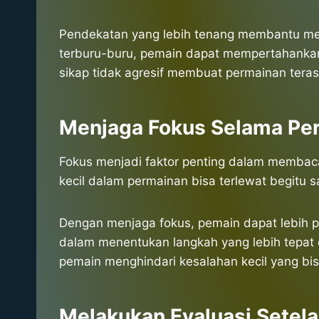
Pendekatan yang lebih tenang membantu me
terburu-buru, pemain dapat mempertahankan k
sikap tidak agresif membuat permainan tera
Menjaga Fokus Selama Pe
Fokus menjadi faktor penting dalam membaca
kecil dalam permainan bisa terlewat begitu s
Dengan menjaga fokus, pemain dapat lebih p
dalam menentukan langkah yang lebih tepat 
pemain menghindari kesalahan kecil yang bi
Melakukan Evaluasi Setel