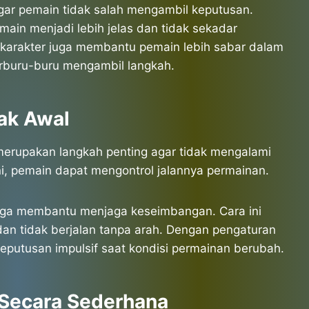
 agar pemain tidak salah mengambil keputusan.
ain menjadi lebih jelas dan tidak sekadar
 karakter juga membantu pemain lebih sabar dalam
rburu-buru mengambil langkah.
ak Awal
erupakan langkah penting agar tidak mengalami
i, pemain dapat mengontrol jalannya permainan.
uga membantu menjaga keseimbangan. Cara ini
an tidak berjalan tanpa arah. Dengan pengaturan
eputusan impulsif saat kondisi permainan berubah.
Secara Sederhana