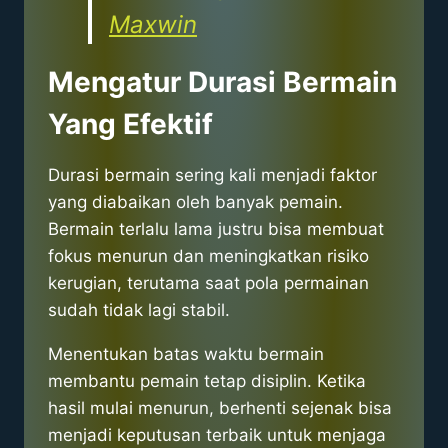
Maxwin
Mengatur Durasi Bermain
Yang Efektif
Durasi bermain sering kali menjadi faktor
yang diabaikan oleh banyak pemain.
Bermain terlalu lama justru bisa membuat
fokus menurun dan meningkatkan risiko
kerugian, terutama saat pola permainan
sudah tidak lagi stabil.
Menentukan batas waktu bermain
membantu pemain tetap disiplin. Ketika
hasil mulai menurun, berhenti sejenak bisa
menjadi keputusan terbaik untuk menjaga