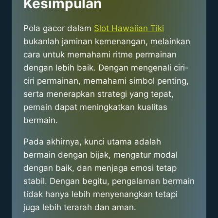
Kesimpulan
Pola gacor dalam
Slot Hawaiian Tiki
bukanlah jaminan kemenangan, melainkan
cara untuk memahami ritme permainan
dengan lebih baik. Dengan mengenali ciri-
ciri permainan, memahami simbol penting,
serta menerapkan strategi yang tepat,
pemain dapat meningkatkan kualitas
bermain.
Pada akhirnya, kunci utama adalah
bermain dengan bijak, mengatur modal
dengan baik, dan menjaga emosi tetap
stabil. Dengan begitu, pengalaman bermain
tidak hanya lebih menyenangkan tetapi
juga lebih terarah dan aman.