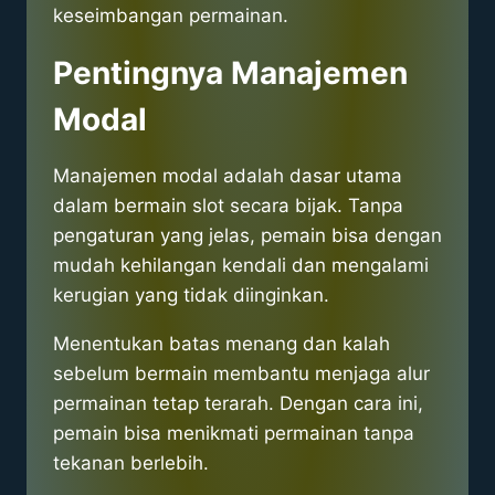
keseimbangan permainan.
Pentingnya Manajemen
Modal
Manajemen modal adalah dasar utama
dalam bermain slot secara bijak. Tanpa
pengaturan yang jelas, pemain bisa dengan
mudah kehilangan kendali dan mengalami
kerugian yang tidak diinginkan.
Menentukan batas menang dan kalah
sebelum bermain membantu menjaga alur
permainan tetap terarah. Dengan cara ini,
pemain bisa menikmati permainan tanpa
tekanan berlebih.