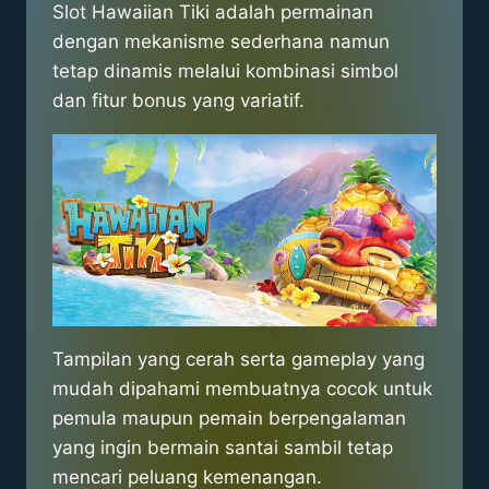
Slot Hawaiian Tiki adalah permainan
dengan mekanisme sederhana namun
tetap dinamis melalui kombinasi simbol
dan fitur bonus yang variatif.
Tampilan yang cerah serta gameplay yang
mudah dipahami membuatnya cocok untuk
pemula maupun pemain berpengalaman
yang ingin bermain santai sambil tetap
mencari peluang kemenangan.