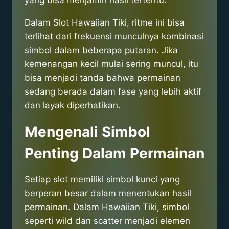
yang bisa menjamin hasil tertentu.
Dalam Slot Hawaiian Tiki, ritme ini bisa
terlihat dari frekuensi munculnya kombinasi
simbol dalam beberapa putaran. Jika
kemenangan kecil mulai sering muncul, itu
bisa menjadi tanda bahwa permainan
sedang berada dalam fase yang lebih aktif
dan layak diperhatikan.
Mengenali Simbol
Penting Dalam Permainan
Setiap slot memiliki simbol kunci yang
berperan besar dalam menentukan hasil
permainan. Dalam Hawaiian Tiki, simbol
seperti wild dan scatter menjadi elemen