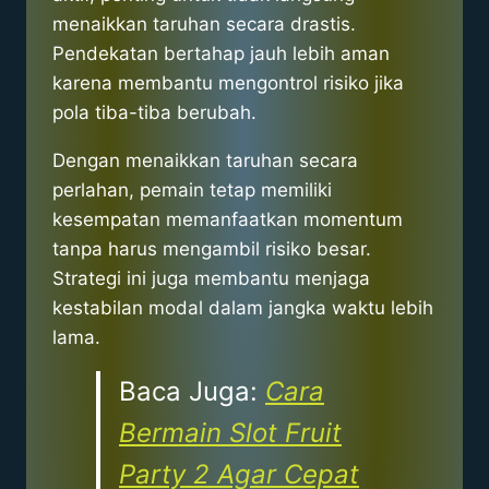
menaikkan taruhan secara drastis.
Pendekatan bertahap jauh lebih aman
karena membantu mengontrol risiko jika
pola tiba-tiba berubah.
Dengan menaikkan taruhan secara
perlahan, pemain tetap memiliki
kesempatan memanfaatkan momentum
tanpa harus mengambil risiko besar.
Strategi ini juga membantu menjaga
kestabilan modal dalam jangka waktu lebih
lama.
Baca Juga:
Cara
Bermain Slot Fruit
Party 2 Agar Cepat