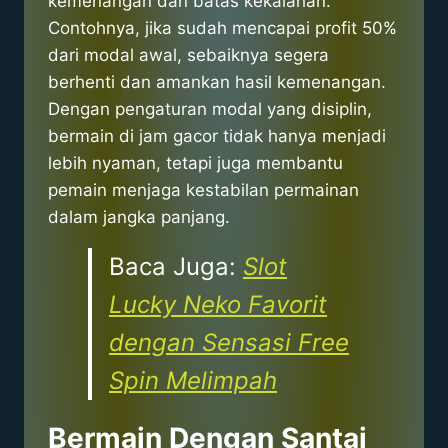
kemenangan dan batas kekalahan.
Contohnya, jika sudah mencapai profit 50%
dari modal awal, sebaiknya segera
berhenti dan amankan hasil kemenangan.
Dengan pengaturan modal yang disiplin,
bermain di jam gacor tidak hanya menjadi
lebih nyaman, tetapi juga membantu
pemain menjaga kestabilan permainan
dalam jangka panjang.
Baca Juga:
Slot
Lucky Neko Favorit
dengan Sensasi Free
Spin Melimpah
Bermain Dengan Santai