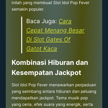
inilah yang membuat Slot Idol Pop Fever
semakin populer.
Baca Juga:
Cara
Cepat Menang Besar
Di Slot Gates Of
Gatot Kaca
Kombinasi Hiburan dan
Kesempatan Jackpot
Slot Idol Pop Fever menawarkan perpaduan
yang seimbang antara hiburan dan peluang
mendapatkan jackpot. Tema musik pop
yang ceria, efek suara yang energik, serta