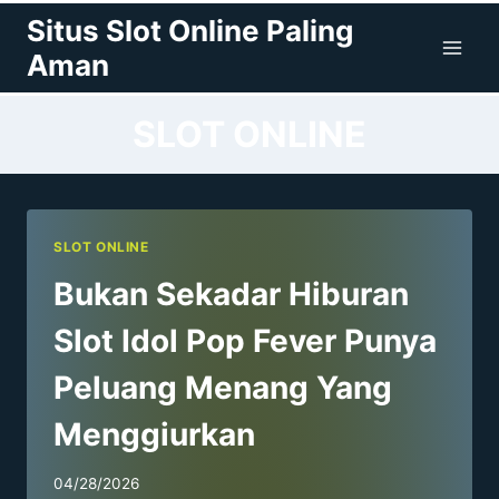
Skip
Situs Slot Online Paling
to
Aman
content
SLOT ONLINE
SLOT ONLINE
Bukan Sekadar Hiburan
Slot Idol Pop Fever Punya
Peluang Menang Yang
Menggiurkan
04/28/2026