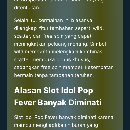
ditentukan.
Selain itu, permainan ini biasanya
dilengkapi fitur tambahan seperti wild,
scatter, dan free spin yang dapat
meningkatkan peluang menang. Simbol
wild membantu melengkapi kombinasi,
scatter membuka bonus khusus,
sedangkan free spin memberi kesempatan
bermain tanpa tambahan taruhan.
Alasan Slot Idol Pop
Fever Banyak Diminati
Slot Idol Pop Fever banyak diminati karena
mampu menghadirkan hiburan yang