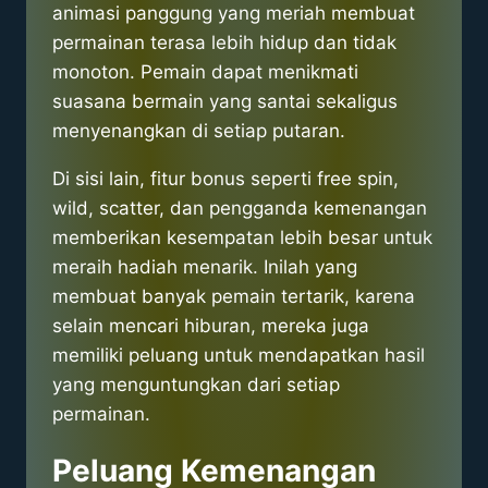
animasi panggung yang meriah membuat
permainan terasa lebih hidup dan tidak
monoton. Pemain dapat menikmati
suasana bermain yang santai sekaligus
menyenangkan di setiap putaran.
Di sisi lain, fitur bonus seperti free spin,
wild, scatter, dan pengganda kemenangan
memberikan kesempatan lebih besar untuk
meraih hadiah menarik. Inilah yang
membuat banyak pemain tertarik, karena
selain mencari hiburan, mereka juga
memiliki peluang untuk mendapatkan hasil
yang menguntungkan dari setiap
permainan.
Peluang Kemenangan