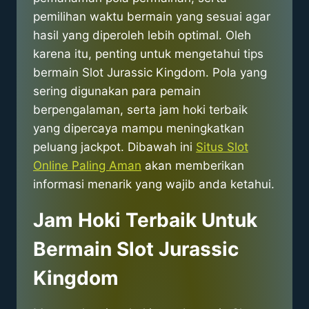
pemilihan waktu bermain yang sesuai agar
hasil yang diperoleh lebih optimal. Oleh
karena itu, penting untuk mengetahui tips
bermain Slot Jurassic Kingdom. Pola yang
sering digunakan para pemain
berpengalaman, serta jam hoki terbaik
yang dipercaya mampu meningkatkan
peluang jackpot. Dibawah ini
Situs Slot
Online Paling Aman
akan memberikan
informasi menarik yang wajib anda ketahui.
Jam Hoki Terbaik Untuk
Bermain Slot Jurassic
Kingdom