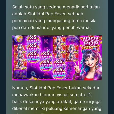
Salah satu yang sedang menarik perhatian
adalah Slot Idol Pop Fever, sebuah
permainan yang mengusung tema musik
pop dan dunia idol yang penuh warna.
Namun, Slot Idol Pop Fever bukan sekadar
menawarkan hiburan visual semata. Di
balik desainnya yang atraktif, game ini juga
dikenal memiliki peluang kemenangan yang