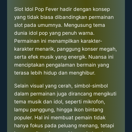
Slot Idol Pop Fever hadir dengan konsep
yang tidak biasa dibandingkan permainan
slot pada umumnya. Mengusung tema
dunia idol pop yang penuh warna.
Permainan ini menampilkan karakter-
karakter menarik, panggung konser megah,
serta efek musik yang energik. Nuansa ini
menciptakan pengalaman bermain yang
terasa lebih hidup dan menghibur.
Selain visual yang cerah, simbol-simbol
dalam permainan juga dirancang mengikuti
tema musik dan idol, seperti mikrofon,
lampu panggung, hingga ikon bintang
populer. Hal ini membuat pemain tidak
hanya fokus pada peluang menang, tetapi