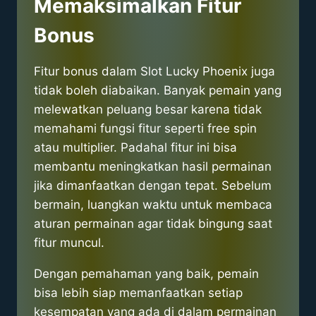
Memaksimalkan Fitur
Bonus
Fitur bonus dalam Slot Lucky Phoenix juga
tidak boleh diabaikan. Banyak pemain yang
melewatkan peluang besar karena tidak
memahami fungsi fitur seperti free spin
atau multiplier. Padahal fitur ini bisa
membantu meningkatkan hasil permainan
jika dimanfaatkan dengan tepat. Sebelum
bermain, luangkan waktu untuk membaca
aturan permainan agar tidak bingung saat
fitur muncul.
Dengan pemahaman yang baik, pemain
bisa lebih siap memanfaatkan setiap
kesempatan yang ada di dalam permainan