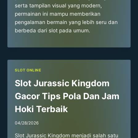
serta tampilan visual yang modern,
permainan ini mampu memberikan
pengalaman bermain yang lebih seru dan
berbeda dari slot pada umum.
SLOT ONLINE
Slot Jurassic Kingdom
Gacor Tips Pola Dan Jam
Hoki Terbaik
04/28/2026
Slot Jurassic Kingdom menjadi salah satu