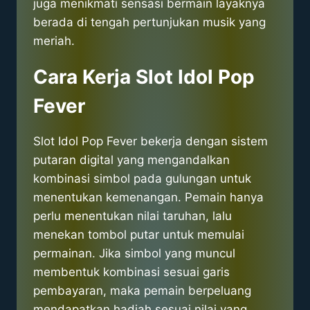
juga menikmati sensasi bermain layaknya
berada di tengah pertunjukan musik yang
meriah.
Cara Kerja Slot Idol Pop
Fever
Slot Idol Pop Fever bekerja dengan sistem
putaran digital yang mengandalkan
kombinasi simbol pada gulungan untuk
menentukan kemenangan. Pemain hanya
perlu menentukan nilai taruhan, lalu
menekan tombol putar untuk memulai
permainan. Jika simbol yang muncul
membentuk kombinasi sesuai garis
pembayaran, maka pemain berpeluang
mendapatkan hadiah sesuai nilai yang