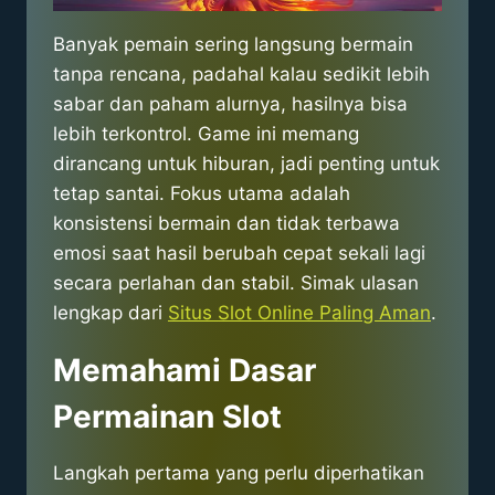
Banyak pemain sering langsung bermain
tanpa rencana, padahal kalau sedikit lebih
sabar dan paham alurnya, hasilnya bisa
lebih terkontrol. Game ini memang
dirancang untuk hiburan, jadi penting untuk
tetap santai. Fokus utama adalah
konsistensi bermain dan tidak terbawa
emosi saat hasil berubah cepat sekali lagi
secara perlahan dan stabil. Simak ulasan
lengkap dari
Situs Slot Online Paling Aman
.
Memahami Dasar
Permainan Slot
Langkah pertama yang perlu diperhatikan