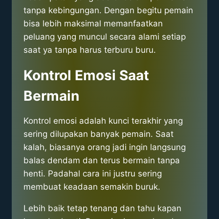
tanpa kebingungan. Dengan begitu pemain
bisa lebih maksimal memanfaatkan
peluang yang muncul secara alami setiap
saat ya tanpa harus terburu buru.
Kontrol Emosi Saat
Bermain
Kontrol emosi adalah kunci terakhir yang
sering dilupakan banyak pemain. Saat
kalah, biasanya orang jadi ingin langsung
balas dendam dan terus bermain tanpa
henti. Padahal cara ini justru sering
membuat keadaan semakin buruk.
Lebih baik tetap tenang dan tahu kapan