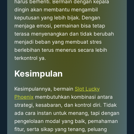
harus berhenti. Bermain dengan kepala
dingin akan membantu mengambil
keputusan yang lebih bijak. Dengan
menjaga emosi, permainan bisa tetap
terasa menyenangkan dan tidak berubah
menjadi beban yang membuat stres
berlebihan terus menerus secara lebih
terkontrol ya.
Kesimpulan
Kesimpulannya, bermain
Slot Lucky
Phoenix
membutuhkan kombinasi antara
strategi, kesabaran, dan kontrol diri. Tidak
ada cara instan untuk menang, tapi dengan
pengelolaan modal yang baik, pemahaman
fitur, serta sikap yang tenang, peluang