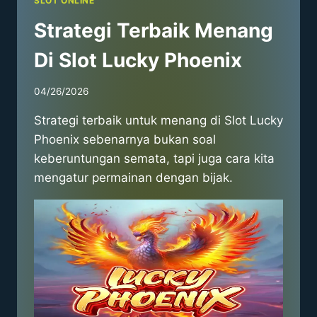
SLOT ONLINE
Strategi Terbaik Menang
Di Slot Lucky Phoenix
04/26/2026
Strategi terbaik untuk menang di Slot Lucky
Phoenix sebenarnya bukan soal
keberuntungan semata, tapi juga cara kita
mengatur permainan dengan bijak.