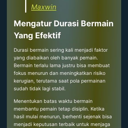
Maxwin
Mengatur Durasi Bermain
Yang Efektif
Durasi bermain sering kali menjadi faktor
yang diabaikan oleh banyak pemain.
Bermain terlalu lama justru bisa membuat
fokus menurun dan meningkatkan risiko
kerugian, terutama saat pola permainan
sudah tidak lagi stabil.
Menentukan batas waktu bermain
membantu pemain tetap disiplin. Ketika
hasil mulai menurun, berhenti sejenak bisa
menjadi keputusan terbaik untuk menjaga