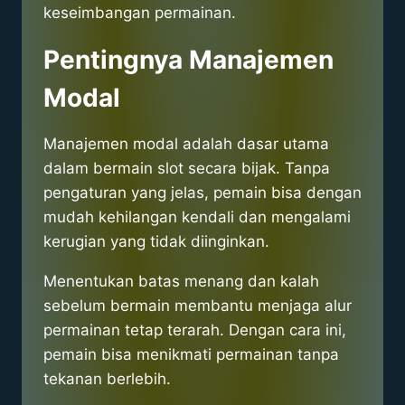
keseimbangan permainan.
Pentingnya Manajemen
Modal
Manajemen modal adalah dasar utama
dalam bermain slot secara bijak. Tanpa
pengaturan yang jelas, pemain bisa dengan
mudah kehilangan kendali dan mengalami
kerugian yang tidak diinginkan.
Menentukan batas menang dan kalah
sebelum bermain membantu menjaga alur
permainan tetap terarah. Dengan cara ini,
pemain bisa menikmati permainan tanpa
tekanan berlebih.