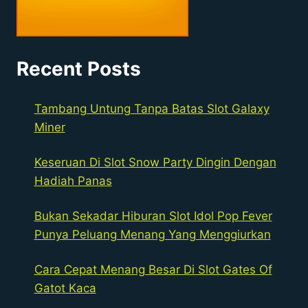
Recent Posts
Tambang Untung Tanpa Batas Slot Galaxy
Miner
Keseruan Di Slot Snow Party Dingin Dengan
Hadiah Panas
Bukan Sekadar Hiburan Slot Idol Pop Fever
Punya Peluang Menang Yang Menggiurkan
Cara Cepat Menang Besar Di Slot Gates Of
Gatot Kaca