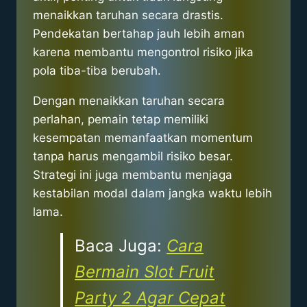
menaikkan taruhan secara drastis.
Pendekatan bertahap jauh lebih aman
karena membantu mengontrol risiko jika
pola tiba-tiba berubah.
Dengan menaikkan taruhan secara
perlahan, pemain tetap memiliki
kesempatan memanfaatkan momentum
tanpa harus mengambil risiko besar.
Strategi ini juga membantu menjaga
kestabilan modal dalam jangka waktu lebih
lama.
Baca Juga:
Cara
Bermain Slot Fruit
Party 2 Agar Cepat