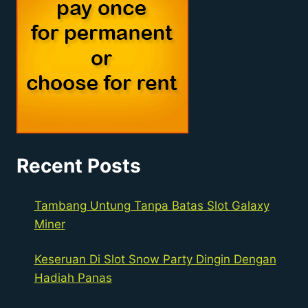
Recent Posts
Tambang Untung Tanpa Batas Slot Galaxy
Miner
Keseruan Di Slot Snow Party Dingin Dengan
Hadiah Panas