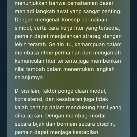
menunjukkan bahwa pemahaman dasar
menjadi langkah awal yang sangat penting.
Dengan mengenali konsep permainan,
simbol, serta cara kerja fitur yang tersedia,
pemain dapat menjalankan strategi dengan
lebih terarah. Selain itu, kemampuan dalam
membaca ritme permainan dan mengamati
kemunculan fitur tertentu juga memberikan
nilai tambah dalam menentukan langkah
selanjutnya.
Di sisi lain, faktor pengelolaan modal,
konsistensi, dan kesabaran juga tidak
kalah penting dalam mendukung hasil yang
diharapkan. Dengan membagi modal
secara bijak dan bermain secara disiplin,
pemain dapat menjaga kestabilan