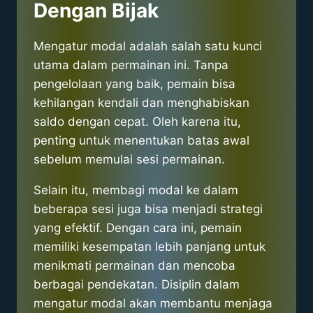
Dengan Bijak
Mengatur modal adalah salah satu kunci
utama dalam permainan ini. Tanpa
pengelolaan yang baik, pemain bisa
kehilangan kendali dan menghabiskan
saldo dengan cepat. Oleh karena itu,
penting untuk menentukan batas awal
sebelum memulai sesi permainan.
Selain itu, membagi modal ke dalam
beberapa sesi juga bisa menjadi strategi
yang efektif. Dengan cara ini, pemain
memiliki kesempatan lebih panjang untuk
menikmati permainan dan mencoba
berbagai pendekatan. Disiplin dalam
mengatur modal akan membantu menjaga