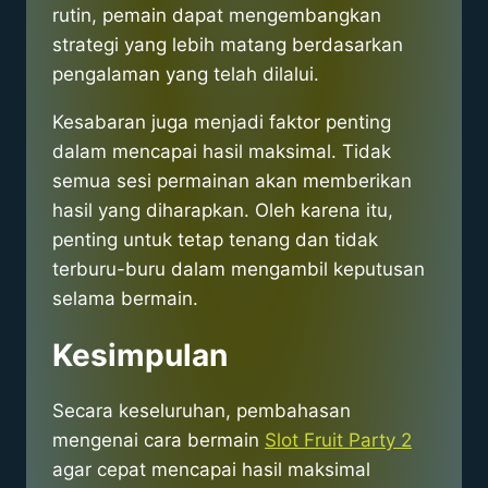
rutin, pemain dapat mengembangkan
strategi yang lebih matang berdasarkan
pengalaman yang telah dilalui.
Kesabaran juga menjadi faktor penting
dalam mencapai hasil maksimal. Tidak
semua sesi permainan akan memberikan
hasil yang diharapkan. Oleh karena itu,
penting untuk tetap tenang dan tidak
terburu-buru dalam mengambil keputusan
selama bermain.
Kesimpulan
Secara keseluruhan, pembahasan
mengenai cara bermain
Slot Fruit Party 2
agar cepat mencapai hasil maksimal