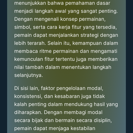
menunjukkan bahwa pemahaman dasar
menjadi langkah awal yang sangat penting.
Dengan mengenali konsep permainan,
simbol, serta cara kerja fitur yang tersedia,
pemain dapat menjalankan strategi dengan
lebih terarah. Selain itu, kemampuan dalam
membaca ritme permainan dan mengamati
kemunculan fitur tertentu juga memberikan
nilai tambah dalam menentukan langkah
selanjutnya.
Di sisi lain, faktor pengelolaan modal,
konsistensi, dan kesabaran juga tidak
kalah penting dalam mendukung hasil yang
diharapkan. Dengan membagi modal
secara bijak dan bermain secara disiplin,
pemain dapat menjaga kestabilan