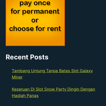
Recent Posts
Tambang Untung Tanpa Batas Slot Galaxy
Miner
Keseruan Di Slot Snow Party Dingin Dengan
Hadiah Panas