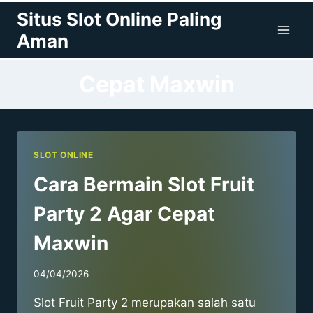
Skip
Situs Slot Online Paling
to
Aman
content
Cepat Maxwin
SLOT ONLINE
Cara Bermain Slot Fruit
Party 2 Agar Cepat
Maxwin
04/04/2026
Slot Fruit Party 2 merupakan salah satu