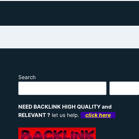
Search
Search
NEED BACKLINK HIGH QUALITY and
RELEVANT ?
let us help.
click here