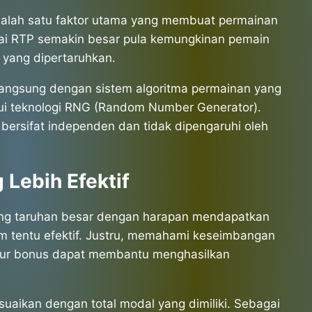
 salah satu faktor utama yang membuat permainan
nilai RTP semakin besar pula kemungkinan pemain
yang dipertaruhkan.
n langsung dengan sistem algoritma permainan yang
alui teknologi RNG (Random Number Generator).
bersifat independen dan tidak dipengaruhi oleh
 Lebih Efektif
ang taruhan besar dengan harapan mendapatkan
lum tentu efektif. Justru, memahami keseimbangan
fitur bonus dapat membantu menghasilkan
esuaikan dengan total modal yang dimiliki. Sebagai