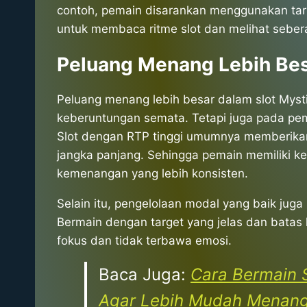
contoh, pemain disarankan menggunakan tar
untuk membaca ritme slot dan melihat seber
Peluang Menang Lebih Be
Peluang menang lebih besar dalam slot Myst
keberuntungan semata. Tetapi juga pada pe
Slot dengan RTP tinggi umumnya memberikan
jangka panjang. Sehingga pemain memiliki 
kemenangan yang lebih konsisten.
Selain itu, pengelolaan modal yang baik ju
Bermain dengan target yang jelas dan batas
fokus dan tidak terbawa emosi.
Baca Juga:
Cara Bermain 
Agar Lebih Mudah Menan