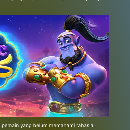
ak pemain yang belum memahami rahasia