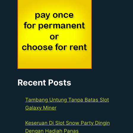
Recent Posts
Tambang Untung Tanpa Batas Slot
Galaxy Miner
Keseruan Di Slot Snow Party Dingin
Dengan Hadiah Panas