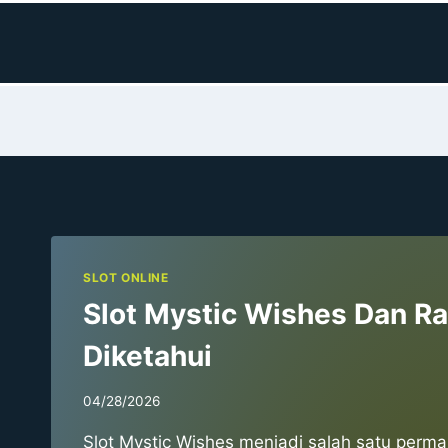
Skip
to
content
SLOT ONLINE
Slot Mystic Wishes Dan Ra
Diketahui
04/28/2026
Slot Mystic Wishes menjadi salah satu perma