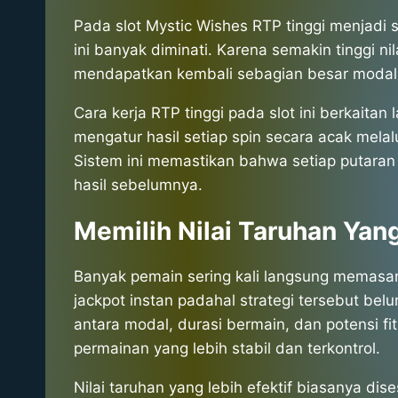
Pada slot Mystic Wishes RTP tinggi menjadi
ini banyak diminati. Karena semakin tinggi 
mendapatkan kembali sebagian besar modal 
Cara kerja RTP tinggi pada slot ini berkaita
mengatur hasil setiap spin secara acak mel
Sistem ini memastikan bahwa setiap putaran 
hasil sebelumnya.
Memilih Nilai Taruhan Yang
Banyak pemain sering kali langsung memas
jackpot instan padahal strategi tersebut be
antara modal, durasi bermain, dan potensi 
permainan yang lebih stabil dan terkontrol.
Nilai taruhan yang lebih efektif biasanya dis