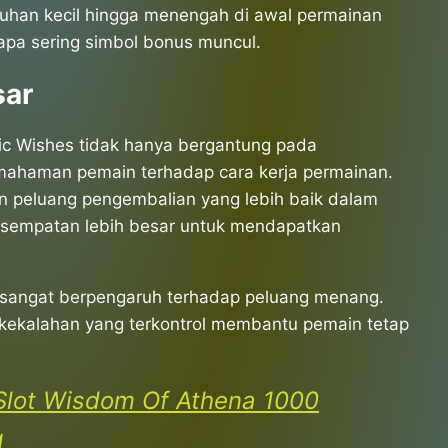
uhan kecil hingga menengah di awal permainan
apa sering simbol bonus muncul.
sar
ic Wishes tidak hanya bergantung pada
mahaman pemain terhadap cara kerja permainan.
 peluang pengembalian yang lebih baik dalam
kesempatan lebih besar untuk mendapatkan
ga sangat berpengaruh terhadap peluang menang.
 kekalahan yang terkontrol membantu pemain tetap
Slot Wisdom Of Athena 1000
g