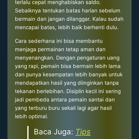
terlalu cepat menghabiskan saldo.
Sebaiknya tentukan batas harian sebelum
bermain dan jangan dilanggar. Kalau sudah
mencapai batas, lebih baik berhenti dulu.
Cara sederhana ini bisa membantu
menjaga permainan tetap aman dan
menyenangkan. Dengan pengaturan uang
yang rapi, pemain bisa bermain lebih lama
dan punya kesempatan lebih banyak untuk
mendapatkan hasil yang diinginkan tanpa
tekanan berlebihan. Disiplin kecil ini sering
jadi pembeda antara pemain santai dan
yang terburu buru sekali lagi agar hasil
lebih optimal.
Baca Juga:
Tips