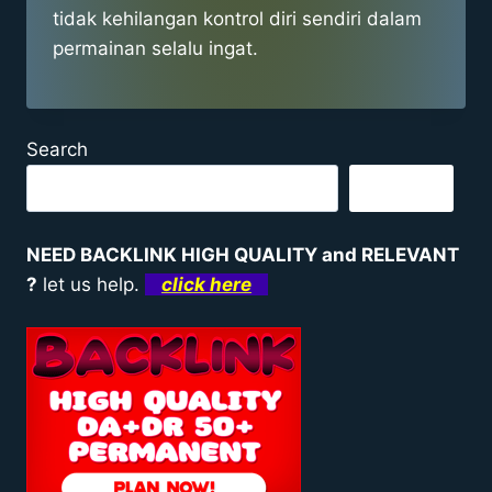
tidak kehilangan kontrol diri sendiri dalam
permainan selalu ingat.
Search
Search
NEED BACKLINK HIGH QUALITY and RELEVANT
?
let us help.
click here