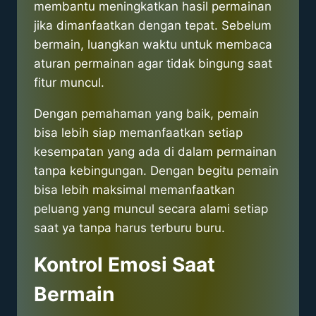
membantu meningkatkan hasil permainan
jika dimanfaatkan dengan tepat. Sebelum
bermain, luangkan waktu untuk membaca
aturan permainan agar tidak bingung saat
fitur muncul.
Dengan pemahaman yang baik, pemain
bisa lebih siap memanfaatkan setiap
kesempatan yang ada di dalam permainan
tanpa kebingungan. Dengan begitu pemain
bisa lebih maksimal memanfaatkan
peluang yang muncul secara alami setiap
saat ya tanpa harus terburu buru.
Kontrol Emosi Saat
Bermain