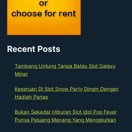
Recent Posts
Tambang Untung Tanpa Batas Slot Galaxy
Miner
Keseruan Di Slot Snow Party Dingin Dengan
Hadiah Panas
Bukan Sekadar Hiburan Slot Idol Pop Fever
Punya Peluang Menang Yang Menggiurkan