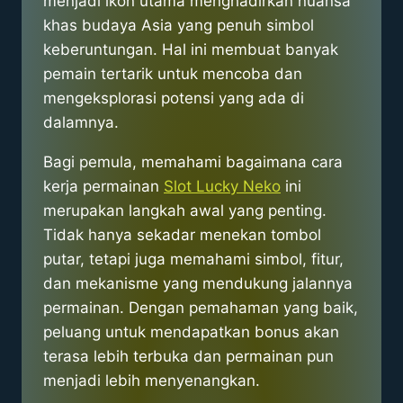
menjadi ikon utama menghadirkan nuansa
khas budaya Asia yang penuh simbol
keberuntungan. Hal ini membuat banyak
pemain tertarik untuk mencoba dan
mengeksplorasi potensi yang ada di
dalamnya.
Bagi pemula, memahami bagaimana cara
kerja permainan
Slot Lucky Neko
ini
merupakan langkah awal yang penting.
Tidak hanya sekadar menekan tombol
putar, tetapi juga memahami simbol, fitur,
dan mekanisme yang mendukung jalannya
permainan. Dengan pemahaman yang baik,
peluang untuk mendapatkan bonus akan
terasa lebih terbuka dan permainan pun
menjadi lebih menyenangkan.