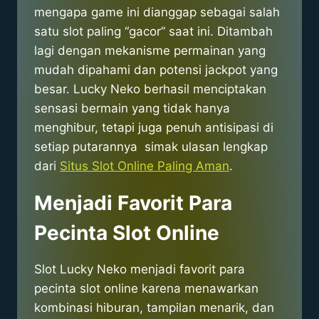
mengapa game ini dianggap sebagai salah
satu slot paling “gacor” saat ini. Ditambah
lagi dengan mekanisme permainan yang
mudah dipahami dan potensi jackpot yang
besar. Lucky Neko berhasil menciptakan
sensasi bermain yang tidak hanya
menghibur, tetapi juga penuh antisipasi di
setiap putarannya simak ulasan lengkap
dari
Situs Slot Online Paling Aman
.
Menjadi Favorit Para
Pecinta Slot Online
Slot Lucky Neko menjadi favorit para
pecinta slot online karena menawarkan
kombinasi hiburan, tampilan menarik, dan