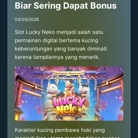
Biar Sering Dapat Bonus
04/05/2026
Slot Lucky Neko menjadi salah satu
permainan digital bertema kucing
keberuntungan yang banyak diminati
karena tampilannya yang menarik.
Karakter kucing pembawa hoki yang