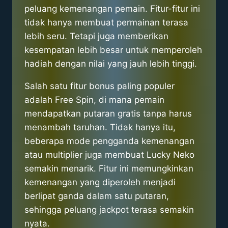
peluang kemenangan pemain. Fitur-fitur ini
tidak hanya membuat permainan terasa
lebih seru. Tetapi juga memberikan
kesempatan lebih besar untuk memperoleh
hadiah dengan nilai yang jauh lebih tinggi.
Salah satu fitur bonus paling populer
adalah Free Spin, di mana pemain
mendapatkan putaran gratis tanpa harus
menambah taruhan. Tidak hanya itu,
beberapa mode pengganda kemenangan
atau multiplier juga membuat Lucky Neko
semakin menarik. Fitur ini memungkinkan
kemenangan yang diperoleh menjadi
berlipat ganda dalam satu putaran,
sehingga peluang jackpot terasa semakin
nyata.