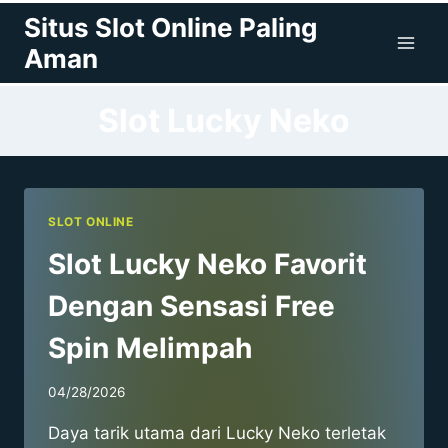
Skip
Situs Slot Online Paling
to
Aman
content
Slot Lucky Neko
SLOT ONLINE
Slot Lucky Neko Favorit
Dengan Sensasi Free
Spin Melimpah
04/28/2026
Daya tarik utama dari Lucky Neko terletak