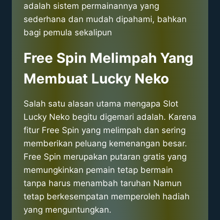
adalah sistem permainannya yang
sederhana dan mudah dipahami, bahkan
bagi pemula sekalipun
Free Spin Melimpah Yang
Membuat Lucky Neko
Salah satu alasan utama mengapa Slot
Lucky Neko begitu digemari adalah. Karena
fitur Free Spin yang melimpah dan sering
memberikan peluang kemenangan besar.
Free Spin merupakan putaran gratis yang
memungkinkan pemain tetap bermain
tanpa harus menambah taruhan Namun
tetap berkesempatan memperoleh hadiah
yang menguntungkan.