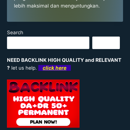
lebih maksimal dan menguntungkan.
Search
Search
NEED BACKLINK HIGH QUALITY and RELEVANT
?
let us help.
click here