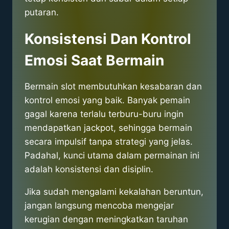
putaran.
Konsistensi Dan Kontrol
Emosi Saat Bermain
Bermain slot membutuhkan kesabaran dan
kontrol emosi yang baik. Banyak pemain
gagal karena terlalu terburu-buru ingin
mendapatkan jackpot, sehingga bermain
secara impulsif tanpa strategi yang jelas.
Padahal, kunci utama dalam permainan ini
adalah konsistensi dan disiplin.
Jika sudah mengalami kekalahan beruntun,
jangan langsung mencoba mengejar
kerugian dengan meningkatkan taruhan