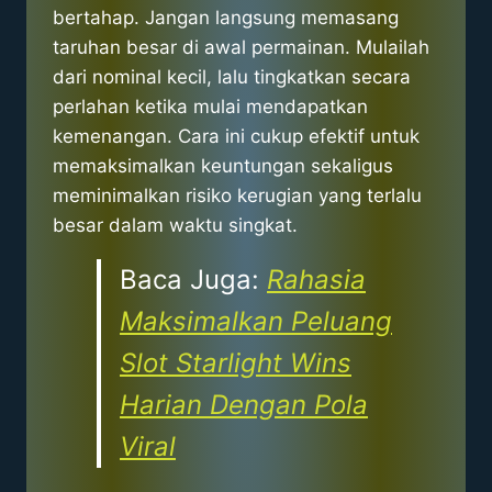
bertahap. Jangan langsung memasang
taruhan besar di awal permainan. Mulailah
dari nominal kecil, lalu tingkatkan secara
perlahan ketika mulai mendapatkan
kemenangan. Cara ini cukup efektif untuk
memaksimalkan keuntungan sekaligus
meminimalkan risiko kerugian yang terlalu
besar dalam waktu singkat.
Baca Juga:
Rahasia
Maksimalkan Peluang
Slot Starlight Wins
Harian Dengan Pola
Viral