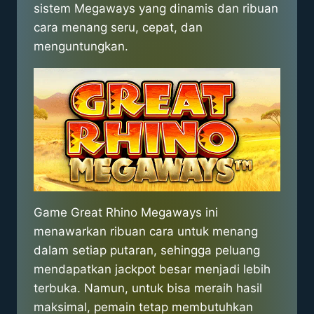
sistem Megaways yang dinamis dan ribuan
cara menang seru, cepat, dan
menguntungkan.
Game Great Rhino Megaways ini
menawarkan ribuan cara untuk menang
dalam setiap putaran, sehingga peluang
mendapatkan jackpot besar menjadi lebih
terbuka. Namun, untuk bisa meraih hasil
maksimal, pemain tetap membutuhkan