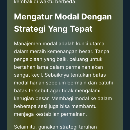
kembali di waktu berbeda.
Mengatur Modal Dengan
Strategi Yang Tepat
Manajemen modal adalah kunci utama
dalam meraih kemenangan besar. Tanpa
pengelolaan yang baik, peluang untuk
bertahan lama dalam permainan akan
sangat kecil. Sebaiknya tentukan batas
modal harian sebelum bermain dan patuhi
batas tersebut agar tidak mengalami
kerugian besar. Membagi modal ke dalam
beberapa sesi juga bisa membantu
menjaga kestabilan permainan.
Selain itu, gunakan strategi taruhan