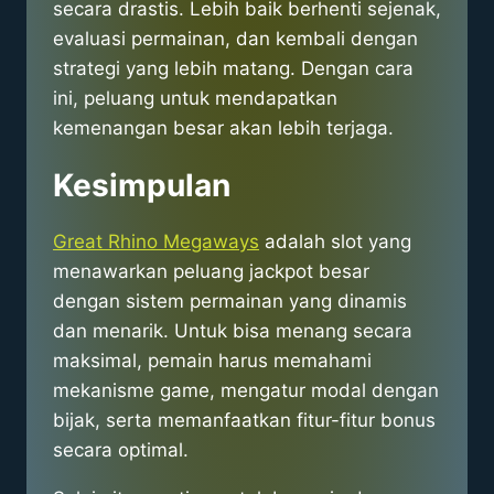
secara drastis. Lebih baik berhenti sejenak,
evaluasi permainan, dan kembali dengan
strategi yang lebih matang. Dengan cara
ini, peluang untuk mendapatkan
kemenangan besar akan lebih terjaga.
Kesimpulan
Great Rhino Megaways
adalah slot yang
menawarkan peluang jackpot besar
dengan sistem permainan yang dinamis
dan menarik. Untuk bisa menang secara
maksimal, pemain harus memahami
mekanisme game, mengatur modal dengan
bijak, serta memanfaatkan fitur-fitur bonus
secara optimal.