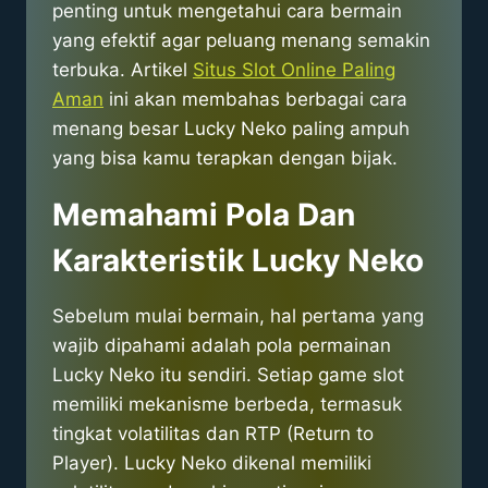
penting untuk mengetahui cara bermain
yang efektif agar peluang menang semakin
terbuka. Artikel
Situs Slot Online Paling
Aman
ini akan membahas berbagai cara
menang besar Lucky Neko paling ampuh
yang bisa kamu terapkan dengan bijak.
Memahami Pola Dan
Karakteristik Lucky Neko
Sebelum mulai bermain, hal pertama yang
wajib dipahami adalah pola permainan
Lucky Neko itu sendiri. Setiap game slot
memiliki mekanisme berbeda, termasuk
tingkat volatilitas dan RTP (Return to
Player). Lucky Neko dikenal memiliki