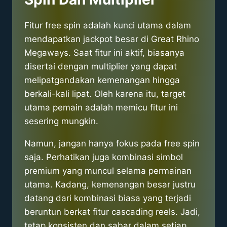
Fitur free spin adalah kunci utama dalam
mendapatkan jackpot besar di Great Rhino
Megaways. Saat fitur ini aktif, biasanya
disertai dengan multiplier yang dapat
melipatgandakan kemenangan hingga
berkali-kali lipat. Oleh karena itu, target
utama pemain adalah memicu fitur ini
sesering mungkin.
Namun, jangan hanya fokus pada free spin
saja. Perhatikan juga kombinasi simbol
premium yang muncul selama permainan
utama. Kadang, kemenangan besar justru
datang dari kombinasi biasa yang terjadi
beruntun berkat fitur cascading reels. Jadi,
tetap konsisten dan sabar dalam setiap