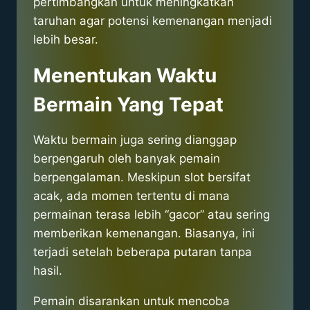
pertimbangkan untuk meningkatkan
taruhan agar potensi kemenangan menjadi
lebih besar.
Menentukan Waktu
Bermain Yang Tepat
Waktu bermain juga sering dianggap
berpengaruh oleh banyak pemain
berpengalaman. Meskipun slot bersifat
acak, ada momen tertentu di mana
permainan terasa lebih “gacor” atau sering
memberikan kemenangan. Biasanya, ini
terjadi setelah beberapa putaran tanpa
hasil.
Pemain disarankan untuk mencoba