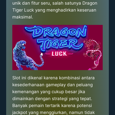
unik dan fitur seru, salah satunya Dragon
Tiger Luck yang menghadirkan keseruan
maksimal.
Slot ini dikenal karena kombinasi antara
kesederhanaan gameplay dan peluang
kemenangan yang cukup besar jika
dimainkan dengan strategi yang tepat.
Banyak pemain tertarik karena potensi
jackpot yang menggiurkan, namun tidak