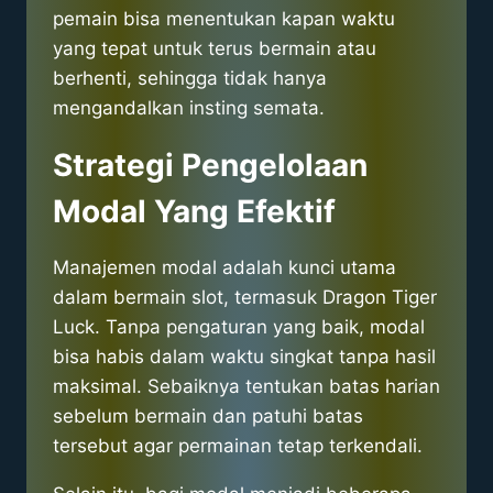
pemain bisa menentukan kapan waktu
yang tepat untuk terus bermain atau
berhenti, sehingga tidak hanya
mengandalkan insting semata.
Strategi Pengelolaan
Modal Yang Efektif
Manajemen modal adalah kunci utama
dalam bermain slot, termasuk Dragon Tiger
Luck. Tanpa pengaturan yang baik, modal
bisa habis dalam waktu singkat tanpa hasil
maksimal. Sebaiknya tentukan batas harian
sebelum bermain dan patuhi batas
tersebut agar permainan tetap terkendali.