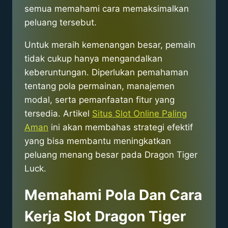
semua memahami cara memaksimalkan
peluang tersebut.
Untuk meraih kemenangan besar, pemain
tidak cukup hanya mengandalkan
keberuntungan. Diperlukan pemahaman
tentang pola permainan, manajemen
modal, serta pemanfaatan fitur yang
tersedia. Artikel
Situs Slot Online Paling
Aman
ini akan membahas strategi efektif
yang bisa membantu meningkatkan
peluang menang besar pada Dragon Tiger
Luck.
Memahami Pola Dan Cara
Kerja Slot Dragon Tiger