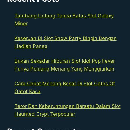
Tambang Untung Tanpa Batas Slot Galaxy
Miner
Keseruan Di Slot Snow Party Dingin Dengan
Hadiah Panas
Bukan Sekadar Hiburan Slot Idol Pop Fever
Punya Peluang Menang Yang Menggiurkan
Cara Cepat Menang Besar Di Slot Gates Of
Gatot Kaca
Teror Dan Keberuntungan Bersatu Dalam Slot
Haunted Crypt Terpopuler