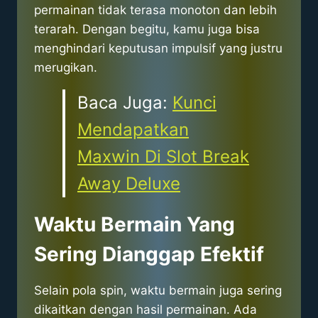
permainan tidak terasa monoton dan lebih
terarah. Dengan begitu, kamu juga bisa
menghindari keputusan impulsif yang justru
merugikan.
Baca Juga:
Kunci
Mendapatkan
Maxwin Di Slot Break
Away Deluxe
Waktu Bermain Yang
Sering Dianggap Efektif
Selain pola spin, waktu bermain juga sering
dikaitkan dengan hasil permainan. Ada