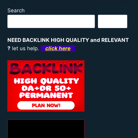
Search
Search
NEED BACKLINK HIGH QUALITY and RELEVANT
?
let us help.
click here