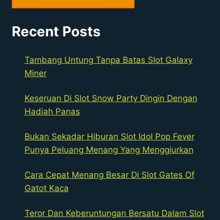
Recent Posts
Tambang Untung Tanpa Batas Slot Galaxy
Miner
Keseruan Di Slot Snow Party Dingin Dengan
Hadiah Panas
Bukan Sekadar Hiburan Slot Idol Pop Fever
Punya Peluang Menang Yang Menggiurkan
Cara Cepat Menang Besar Di Slot Gates Of
Gatot Kaca
Teror Dan Keberuntungan Bersatu Dalam Slot