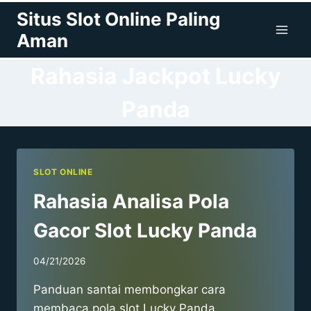
Skip
Situs Slot Online Paling
to
Aman
content
Rahasia Jackpot Lucky
Panda
SLOT ONLINE
Rahasia Analisa Pola
Gacor Slot Lucky Panda
04/21/2026
Panduan santai membongkar cara
membaca pola slot Lucky Panda,