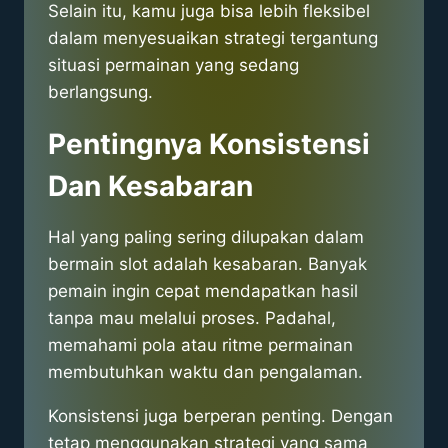
Selain itu, kamu juga bisa lebih fleksibel
dalam menyesuaikan strategi tergantung
situasi permainan yang sedang
berlangsung.
Pentingnya Konsistensi
Dan Kesabaran
Hal yang paling sering dilupakan dalam
bermain slot adalah kesabaran. Banyak
pemain ingin cepat mendapatkan hasil
tanpa mau melalui proses. Padahal,
memahami pola atau ritme permainan
membutuhkan waktu dan pengalaman.
Konsistensi juga berperan penting. Dengan
tetap menggunakan strategi yang sama