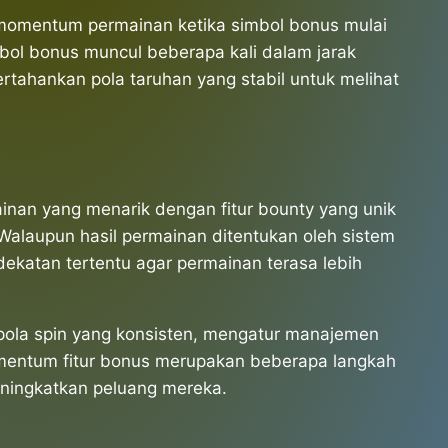
omentum permainan ketika simbol bonus mulai
mbol bonus muncul beberapa kali dalam jarak
tahankan pola taruhan yang stabil untuk melihat
an yang menarik dengan fitur bounty yang unik
alaupun hasil permainan ditentukan oleh sistem
katan tertentu agar permainan terasa lebih
la spin yang konsisten, mengatur manajemen
mentum fitur bonus merupakan beberapa langkah
eningkatkan peluang mereka.