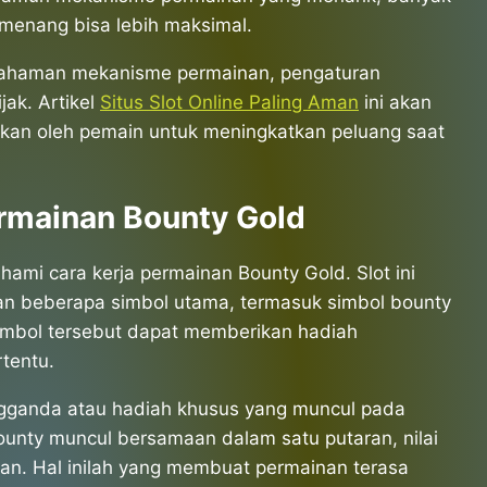
menang bisa lebih maksimal.
mahaman mekanisme permainan, pengaturan
jak. Artikel
Situs Slot Online Paling Aman
ini akan
kan oleh pemain untuk meningkatkan peluang saat
mainan Bounty Gold
mi cara kerja permainan Bounty Gold. Slot ini
an beberapa simbol utama, termasuk simbol bounty
imbol tersebut dapat memberikan hadiah
tentu.
ngganda atau hadiah khusus yang muncul pada
ounty muncul bersamaan dalam satu putaran, nilai
an. Hal inilah yang membuat permainan terasa