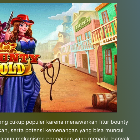
ang cukup populer karena menawarkan fitur bounty
kan, serta potensi kemenangan yang bisa muncul
 namun mekanisme permainan yang menarik, banyak