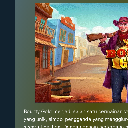
Bounty Gold menjadi salah satu permainan y
yang unik, simbol pengganda yang menggiur
secara tiba-tiba. Dengan desain sederhana