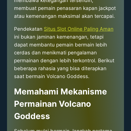
membawa ketegangan tersendiri,
membuat pemain penasaran kapan jackpot
atau kemenangan maksimal akan tercapai.
Pendekatan
Situs Slot Online Paling Aman
ini bukan jaminan kemenangan, tetapi
dapat membantu pemain bermain lebih
cerdas dan menikmati pengalaman
permainan dengan lebih terkontrol. Berikut
beberapa rahasia yang bisa diterapkan
saat bermain Volcano Goddess.
Memahami Mekanisme
Permainan Volcano
Goddess