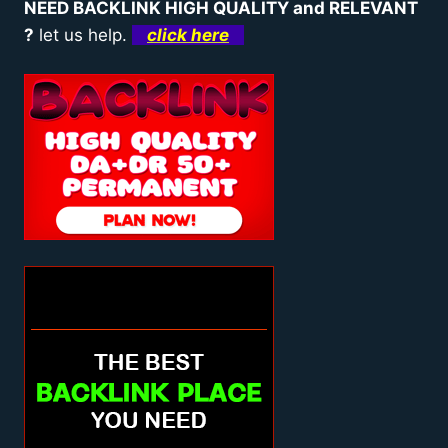
NEED BACKLINK HIGH QUALITY and RELEVANT
?
let us help.
click here