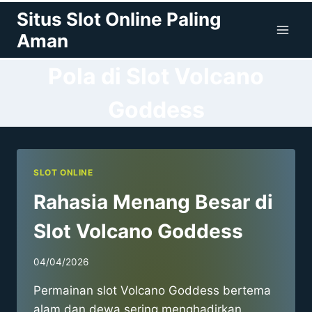
Skip
Situs Slot Online Paling
to
Aman
content
Pola di Slot Volcano
Goddess
SLOT ONLINE
Rahasia Menang Besar di
Slot Volcano Goddess
04/04/2026
Permainan slot Volcano Goddess bertema
alam dan dewa sering menghadirkan