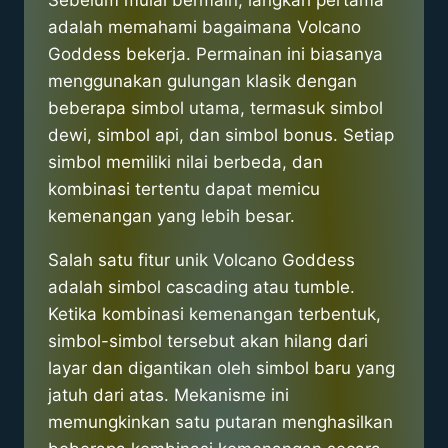
Sebelum mulai bermain, langkah pertama
adalah memahami bagaimana Volcano
Goddess bekerja. Permainan ini biasanya
menggunakan gulungan klasik dengan
beberapa simbol utama, termasuk simbol
dewi, simbol api, dan simbol bonus. Setiap
simbol memiliki nilai berbeda, dan
kombinasi tertentu dapat memicu
kemenangan yang lebih besar.
Salah satu fitur unik Volcano Goddess
adalah simbol cascading atau tumble.
Ketika kombinasi kemenangan terbentuk,
simbol-simbol tersebut akan hilang dari
layar dan digantikan oleh simbol baru yang
jatuh dari atas. Mekanisme ini
memungkinkan satu putaran menghasilkan