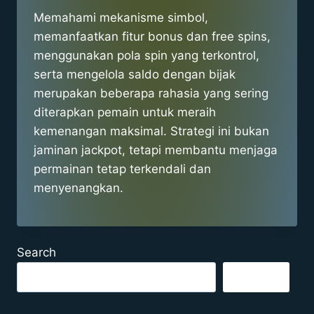
Memahami mekanisme simbol,
memanfaatkan fitur bonus dan free spins,
menggunakan pola spin yang terkontrol,
serta mengelola saldo dengan bijak
merupakan beberapa rahasia yang sering
diterapkan pemain untuk meraih
kemenangan maksimal. Strategi ini bukan
jaminan jackpot, tetapi membantu menjaga
permainan tetap terkendali dan
menyenangkan.
Search
Search