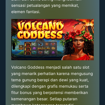
sensasi petualangan yang memikat,
elemen fantasi.
Volcano Goddess menjadi salah satu slot
yang menarik perhatian karena mengusung
tema gunung berapi dan dewi yang kuat,
dilengkapi dengan grafis memukau serta
fitur bonus yang berpotensi memberikan
kemenangan besar. Setiap putaran