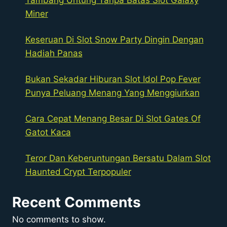
Miner
Keseruan Di Slot Snow Party Dingin Dengan
Hadiah Panas
Bukan Sekadar Hiburan Slot Idol Pop Fever
Punya Peluang Menang Yang Menggiurkan
Cara Cepat Menang Besar Di Slot Gates Of
Gatot Kaca
Teror Dan Keberuntungan Bersatu Dalam Slot
Haunted Crypt Terpopuler
Recent Comments
No comments to show.