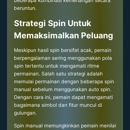
beberapa kombinasi kemenangan secara
beruntun.
Strategi Spin Untuk
Memaksimalkan Peluang
Meskipun hasil spin bersifat acak, pemain
berpengalaman sering menggunakan pola
spin tertentu untuk mengamati ritme
permainan. Salah satu strategi adalah
memulai permainan dengan beberapa spin
manual sebelum menggunakan auto spin.
Dengan cara ini, pemain dapat mengamati
bagaimana simbol dan fitur muncul di
gulungan.
Spin manual memungkinkan pemain menilai