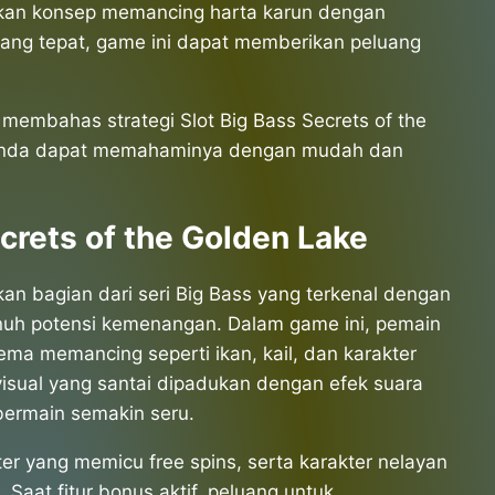
rkan konsep memancing harta karun dengan
yang tepat, game ini dapat memberikan peluang
membahas strategi Slot Big Bass Secrets of the
r Anda dapat memahaminya dengan mudah dan
crets of the Golden Lake
an bagian dari seri Big Bass yang terkenal dengan
h potensi kemenangan. Dalam game ini, pemain
ma memancing seperti ikan, kail, dan karakter
visual yang santai dipadukan dengan efek suara
rmain semakin seru.
ter yang memicu free spins, serta karakter nelayan
aat fitur bonus aktif, peluang untuk