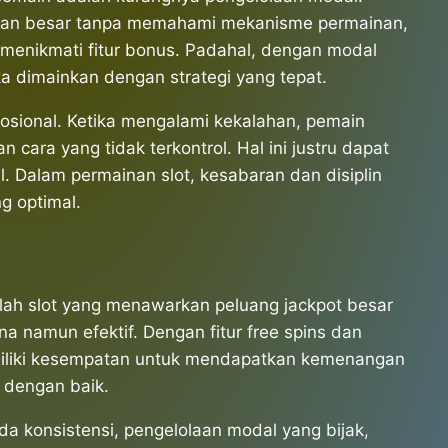
han besar tanpa memahami mekanisme permainan,
menikmati fitur bonus. Padahal, dengan modal
ka dimainkan dengan strategi yang tepat.
osional. Ketika mengalami kekalahan, pemain
cara yang tidak terkontrol. Hal ini justru dapat
. Dalam permainan slot, kesabaran dan disiplin
g optimal.
ah slot yang menawarkan peluang jackpot besar
namun efektif. Dengan fitur free spins dan
miliki kesempatan untuk mendapatkan kemenangan
 dengan baik.
da konsistensi, pengelolaan modal yang bijak,