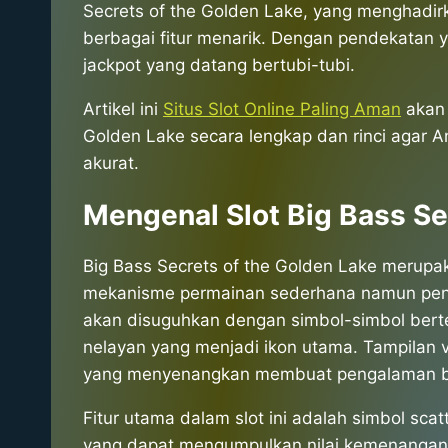
Secrets of the Golden Lake, yang menghadi
berbagai fitur menarik. Dengan pendekatan 
jackpot yang datang bertubi-tubi.
Artikel ini
Situs Slot Online Paling Aman
akan 
Golden Lake secara lengkap dan rinci aga
akurat.
Mengenal Slot Big Bass Se
Big Bass Secrets of the Golden Lake merupak
mekanisme permainan sederhana namun penu
akan disuguhkan dengan simbol-simbol berte
nelayan yang menjadi ikon utama. Tampilan 
yang menyenangkan membuat pengalaman be
Fitur utama dalam slot ini adalah simbol scat
yang dapat mengumpulkan nilai kemenangan. S