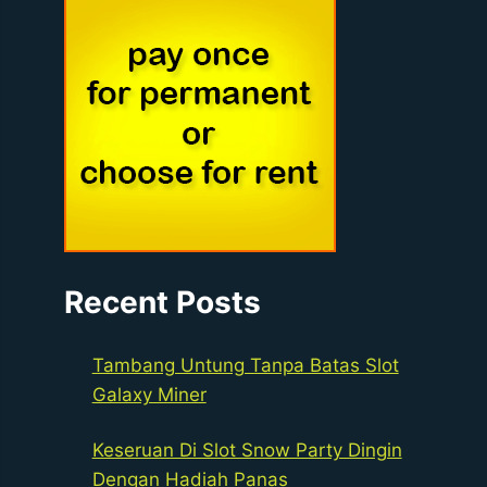
Recent Posts
Tambang Untung Tanpa Batas Slot
Galaxy Miner
Keseruan Di Slot Snow Party Dingin
Dengan Hadiah Panas