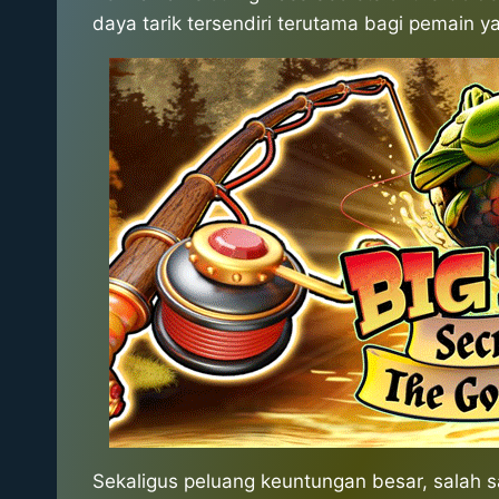
daya tarik tersendiri terutama bagi pemain y
Sekaligus peluang keuntungan besar, salah 