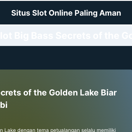
Situs Slot Online Paling Aman
lot Big Bass Secrets of the G
crets of the Golden Lake Biar
bi
en Lake dengan tema petualangan selalu memiliki