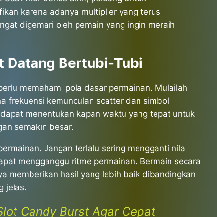
ikan karena adanya multiplier yang terus
ngat digemari oleh pemain yang ingin meraih
t Datang Bertubi-Tubi
perlu memahami pola dasar permainan. Mulailah
na frekuensi kemunculan scatter dan simbol
n dapat menentukan kapan waktu yang tepat untuk
gan semakin besar.
permainan. Jangan terlalu sering mengganti nilai
 dapat mengganggu ritme permainan. Bermain secara
ya memberikan hasil yang lebih baik dibandingkan
 jelas.
Slot Candy Burst Agar Cepat