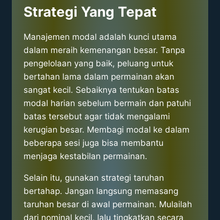
Strategi Yang Tepat
Manajemen modal adalah kunci utama
dalam meraih kemenangan besar. Tanpa
pengelolaan yang baik, peluang untuk
bertahan lama dalam permainan akan
sangat kecil. Sebaiknya tentukan batas
modal harian sebelum bermain dan patuhi
batas tersebut agar tidak mengalami
kerugian besar. Membagi modal ke dalam
beberapa sesi juga bisa membantu
menjaga kestabilan permainan.
Selain itu, gunakan strategi taruhan
bertahap. Jangan langsung memasang
taruhan besar di awal permainan. Mulailah
dari nominal kecil, lalu tingkatkan secara