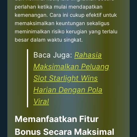
perlahan ketika mulai mendapatkan
kemenangan. Cara ini cukup efektif untuk
memaksimalkan keuntungan sekaligus
meminimalkan risiko kerugian yang terlalu
besar dalam waktu singkat.
Baca Juga:
Rahasia
Maksimalkan Peluang
Slot Starlight Wins
Harian Dengan Pola
Viral
Memanfaatkan Fitur
Bonus Secara Maksimal