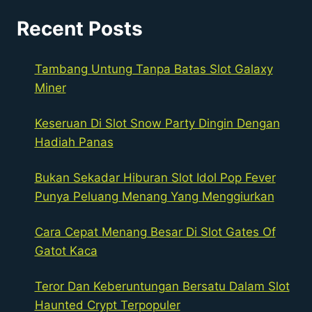
Recent Posts
Tambang Untung Tanpa Batas Slot Galaxy
Miner
Keseruan Di Slot Snow Party Dingin Dengan
Hadiah Panas
Bukan Sekadar Hiburan Slot Idol Pop Fever
Punya Peluang Menang Yang Menggiurkan
Cara Cepat Menang Besar Di Slot Gates Of
Gatot Kaca
Teror Dan Keberuntungan Bersatu Dalam Slot
Haunted Crypt Terpopuler