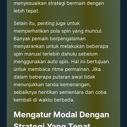
menyesuaikan strategi bermain dengan
lebih tepat.
Selain itu, penting juga untuk
memperhatikan pola spin yang muncul.
Banyak pemain berpengalaman
menyarankan untuk melakukan beberapa
spin manual terlebih dahulu sebelum
menggunakan auto spin. Hal ini bertujuan
untuk membaca ritme permainan. Jika
dalam beberapa putaran awal tidak
menunjukkan tanda kemenangan,
sebaiknya hentikan sementara dan coba
kembali di waktu berbeda.
Mengatur Modal Dengan
Strategi Yang Tepat