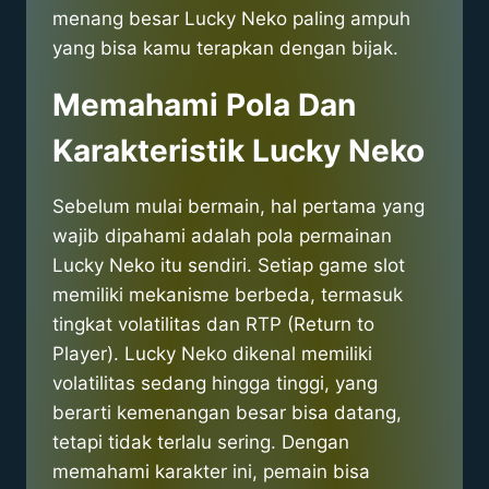
menang besar Lucky Neko paling ampuh
yang bisa kamu terapkan dengan bijak.
Memahami Pola Dan
Karakteristik Lucky Neko
Sebelum mulai bermain, hal pertama yang
wajib dipahami adalah pola permainan
Lucky Neko itu sendiri. Setiap game slot
memiliki mekanisme berbeda, termasuk
tingkat volatilitas dan RTP (Return to
Player). Lucky Neko dikenal memiliki
volatilitas sedang hingga tinggi, yang
berarti kemenangan besar bisa datang,
tetapi tidak terlalu sering. Dengan
memahami karakter ini, pemain bisa