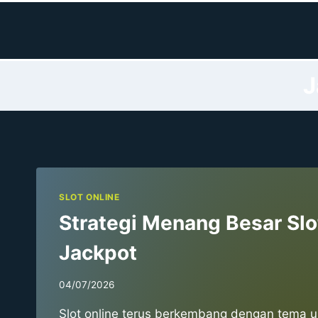
Skip
to
content
J
SLOT ONLINE
Strategi Menang Besar Sl
Jackpot
04/07/2026
Slot online terus berkembang dengan tema un