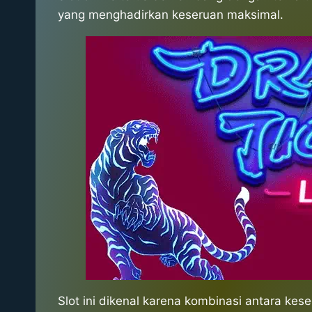
yang menghadirkan keseruan maksimal.
Slot ini dikenal karena kombinasi antara 