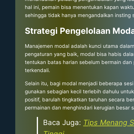
hal ini, pemain bisa menentukan kapan waktu
sehingga tidak hanya mengandalkan insting 
Strategi Pengelolaan Moda
Manajemen modal adalah kunci utama dalam 
pengaturan yang baik, modal bisa habis dala
tentukan batas harian sebelum bermain dan 
terkendali.
Selain itu, bagi modal menjadi beberapa sesi 
gunakan sebagian kecil terlebih dahulu untu
positif, barulah tingkatkan taruhan secara b
permainan dan menghindari kerugian besar s
Baca Juga:
Tips Menang S
Tinggi