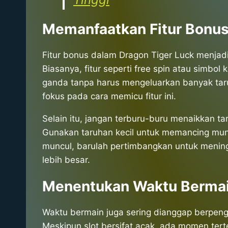
Memanfaatkan Fitur Bonus
Fitur bonus dalam Dragon Tiger Luck menjadi
Biasanya, fitur seperti free spin atau simb
ganda tanpa harus mengeluarkan banyak tar
fokus pada cara memicu fitur ini.
Selain itu, jangan terburu-buru menaikkan 
Gunakan taruhan kecil untuk memancing muncu
muncul, barulah pertimbangkan untuk menin
lebih besar.
Menentukan Waktu Bermai
Waktu bermain juga sering dianggap berpen
Meskipun slot bersifat acak, ada momen tert