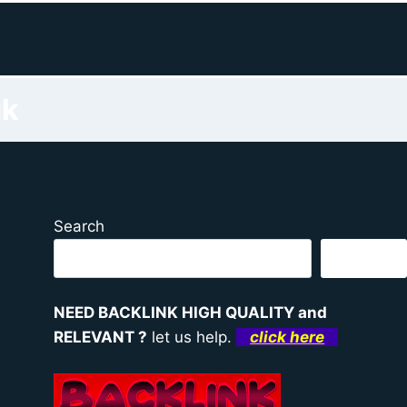
ck
Search
Search
NEED BACKLINK HIGH QUALITY and
RELEVANT ?
let us help.
click here