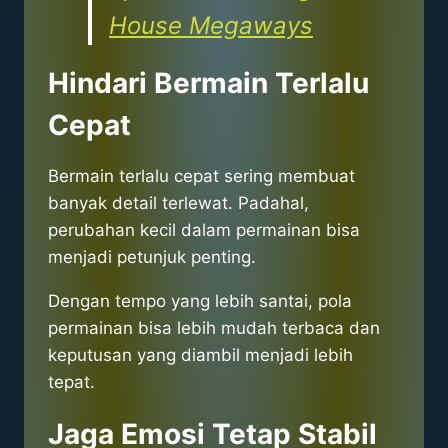
House Megaways
Hindari Bermain Terlalu
Cepat
Bermain terlalu cepat sering membuat
banyak detail terlewat. Padahal,
perubahan kecil dalam permainan bisa
menjadi petunjuk penting.
Dengan tempo yang lebih santai, pola
permainan bisa lebih mudah terbaca dan
keputusan yang diambil menjadi lebih
tepat.
Jaga Emosi Tetap Stabil