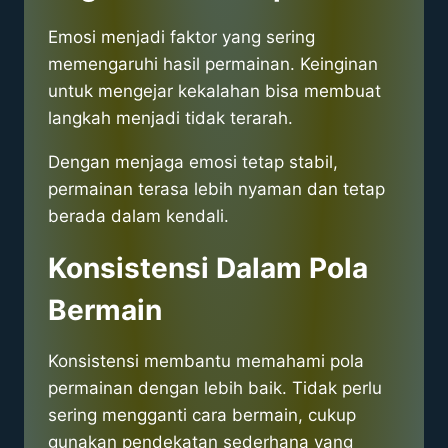
Emosi menjadi faktor yang sering
memengaruhi hasil permainan. Keinginan
untuk mengejar kekalahan bisa membuat
langkah menjadi tidak terarah.
Dengan menjaga emosi tetap stabil,
permainan terasa lebih nyaman dan tetap
berada dalam kendali.
Konsistensi Dalam Pola
Bermain
Konsistensi membantu memahami pola
permainan dengan lebih baik. Tidak perlu
sering mengganti cara bermain, cukup
gunakan pendekatan sederhana yang