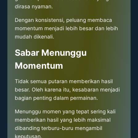
dirasa nyaman.
Dengan konsistensi, peluang membaca
momentum menjadi lebih besar dan lebih
mudah dikenali.
Sabar Menunggu
Momentum
Tidak semua putaran memberikan hasil
besar. Oleh karena itu, kesabaran menjadi
bagian penting dalam permainan.
Menunggu momen yang tepat sering kali
memberikan hasil yang lebih maksimal
dibanding terburu-buru mengambil
keputusan.