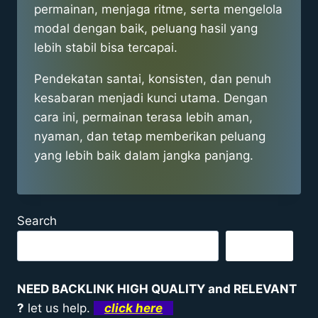
permainan, menjaga ritme, serta mengelola
modal dengan baik, peluang hasil yang
lebih stabil bisa tercapai.
Pendekatan santai, konsisten, dan penuh
kesabaran menjadi kunci utama. Dengan
cara ini, permainan terasa lebih aman,
nyaman, dan tetap memberikan peluang
yang lebih baik dalam jangka panjang.
Search
Search
NEED BACKLINK HIGH QUALITY and RELEVANT
?
let us help.
click here