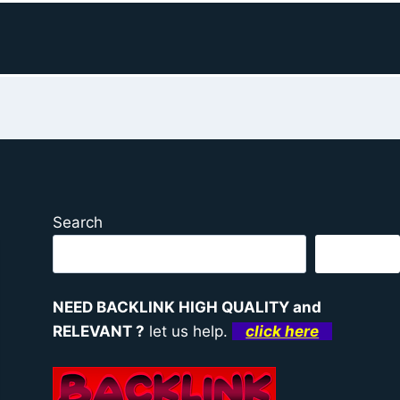
Search
Search
NEED BACKLINK HIGH QUALITY and
RELEVANT ?
let us help.
click here