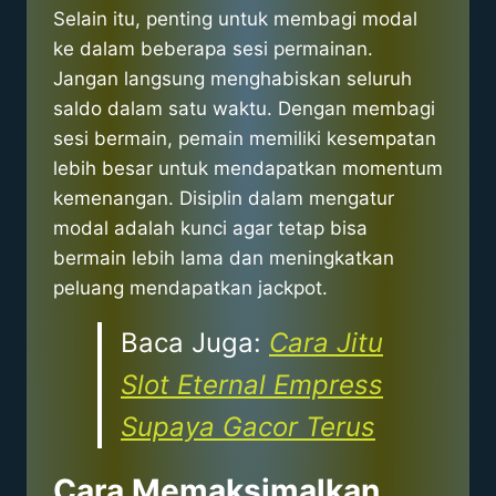
Selain itu, penting untuk membagi modal
ke dalam beberapa sesi permainan.
Jangan langsung menghabiskan seluruh
saldo dalam satu waktu. Dengan membagi
sesi bermain, pemain memiliki kesempatan
lebih besar untuk mendapatkan momentum
kemenangan. Disiplin dalam mengatur
modal adalah kunci agar tetap bisa
bermain lebih lama dan meningkatkan
peluang mendapatkan jackpot.
Baca Juga:
Cara Jitu
Slot Eternal Empress
Supaya Gacor Terus
Cara Memaksimalkan