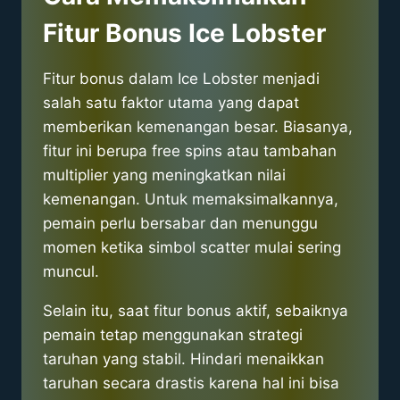
Fitur Bonus Ice Lobster
Fitur bonus dalam Ice Lobster menjadi
salah satu faktor utama yang dapat
memberikan kemenangan besar. Biasanya,
fitur ini berupa free spins atau tambahan
multiplier yang meningkatkan nilai
kemenangan. Untuk memaksimalkannya,
pemain perlu bersabar dan menunggu
momen ketika simbol scatter mulai sering
muncul.
Selain itu, saat fitur bonus aktif, sebaiknya
pemain tetap menggunakan strategi
taruhan yang stabil. Hindari menaikkan
taruhan secara drastis karena hal ini bisa