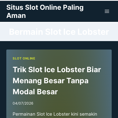
Skip
Situs Slot Online Paling
to
Aman
content
Bermain Slot Ice Lobster
SLOT ONLINE
Trik Slot Ice Lobster Biar
Menang Besar Tanpa
Modal Besar
04/07/2026
Permainan Slot Ice Lobster kini semakin