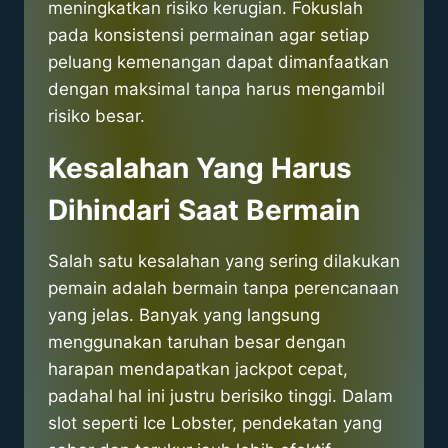
meningkatkan risiko kerugian. Fokuslah
pada konsistensi permainan agar setiap
peluang kemenangan dapat dimanfaatkan
dengan maksimal tanpa harus mengambil
risiko besar.
Kesalahan Yang Harus
Dihindari Saat Bermain
Salah satu kesalahan yang sering dilakukan
pemain adalah bermain tanpa perencanaan
yang jelas. Banyak yang langsung
menggunakan taruhan besar dengan
harapan mendapatkan jackpot cepat,
padahal hal ini justru berisiko tinggi. Dalam
slot seperti Ice Lobster, pendekatan yang