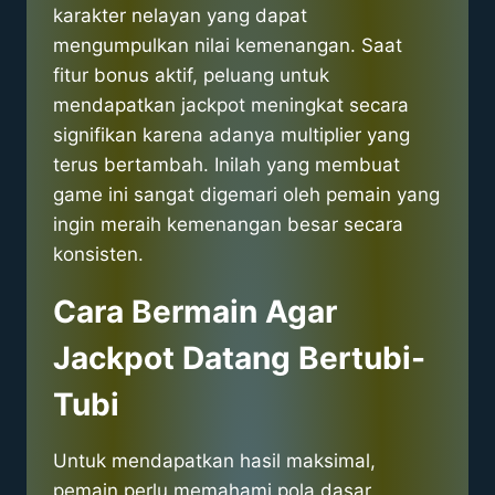
karakter nelayan yang dapat
mengumpulkan nilai kemenangan. Saat
fitur bonus aktif, peluang untuk
mendapatkan jackpot meningkat secara
signifikan karena adanya multiplier yang
terus bertambah. Inilah yang membuat
game ini sangat digemari oleh pemain yang
ingin meraih kemenangan besar secara
konsisten.
Cara Bermain Agar
Jackpot Datang Bertubi-
Tubi
Untuk mendapatkan hasil maksimal,
pemain perlu memahami pola dasar