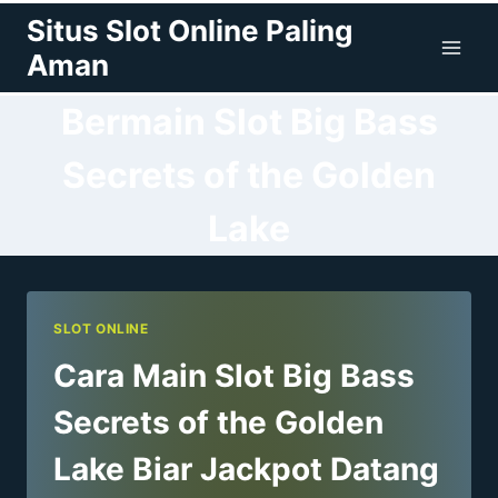
Skip
Situs Slot Online Paling
to
Aman
content
Bermain Slot Big Bass
Secrets of the Golden
Lake
SLOT ONLINE
Cara Main Slot Big Bass
Secrets of the Golden
Lake Biar Jackpot Datang