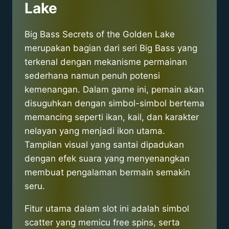
Lake
Big Bass Secrets of the Golden Lake
merupakan bagian dari seri Big Bass yang
terkenal dengan mekanisme permainan
sederhana namun penuh potensi
kemenangan. Dalam game ini, pemain akan
disuguhkan dengan simbol-simbol bertema
memancing seperti ikan, kail, dan karakter
nelayan yang menjadi ikon utama.
Tampilan visual yang santai dipadukan
dengan efek suara yang menyenangkan
membuat pengalaman bermain semakin
seru.
Fitur utama dalam slot ini adalah simbol
scatter yang memicu free spins, serta