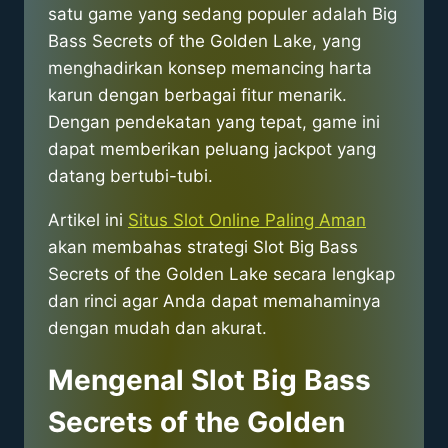
satu game yang sedang populer adalah Big
Bass Secrets of the Golden Lake, yang
menghadirkan konsep memancing harta
karun dengan berbagai fitur menarik.
Dengan pendekatan yang tepat, game ini
dapat memberikan peluang jackpot yang
datang bertubi-tubi.
Artikel ini
Situs Slot Online Paling Aman
akan membahas strategi Slot Big Bass
Secrets of the Golden Lake secara lengkap
dan rinci agar Anda dapat memahaminya
dengan mudah dan akurat.
Mengenal Slot Big Bass
Secrets of the Golden