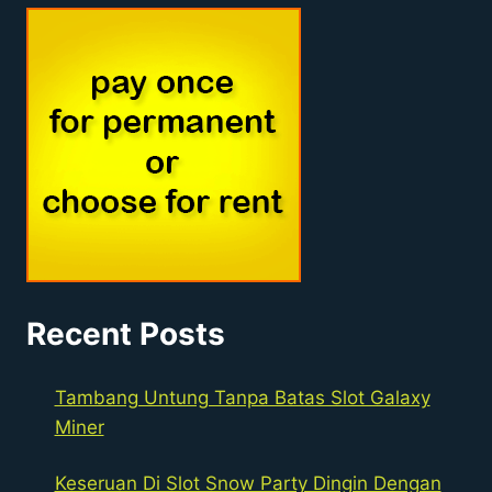
Recent Posts
Tambang Untung Tanpa Batas Slot Galaxy
Miner
Keseruan Di Slot Snow Party Dingin Dengan