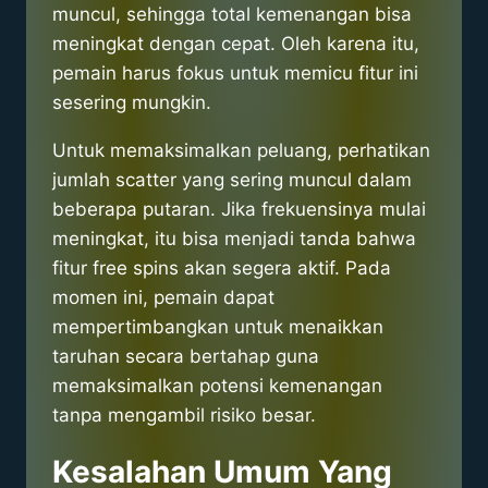
muncul, sehingga total kemenangan bisa
meningkat dengan cepat. Oleh karena itu,
pemain harus fokus untuk memicu fitur ini
sesering mungkin.
Untuk memaksimalkan peluang, perhatikan
jumlah scatter yang sering muncul dalam
beberapa putaran. Jika frekuensinya mulai
meningkat, itu bisa menjadi tanda bahwa
fitur free spins akan segera aktif. Pada
momen ini, pemain dapat
mempertimbangkan untuk menaikkan
taruhan secara bertahap guna
memaksimalkan potensi kemenangan
tanpa mengambil risiko besar.
Kesalahan Umum Yang