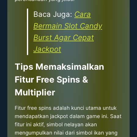
Baca Juga:
Cara
Bermain Slot Candy
Burst Agar Cepat
Jackpot
Tips Memaksimalkan
Fitur Free Spins &
Multiplier
Fitur free spins adalah kunci utama untuk
mendapatkan jackpot dalam game ini. Saat
fitur ini aktif, simbol nelayan akan
mengumpulkan nilai dari simbol ikan yang