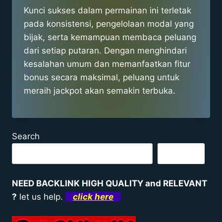
Kunci sukses dalam permainan ini terletak
pada konsistensi, pengelolaan modal yang
bijak, serta kemampuan membaca peluang
dari setiap putaran. Dengan menghindari
kesalahan umum dan memanfaatkan fitur
bonus secara maksimal, peluang untuk
meraih jackpot akan semakin terbuka.
Search
Search
NEED BACKLINK HIGH QUALITY and RELEVANT
?
let us help.
click here